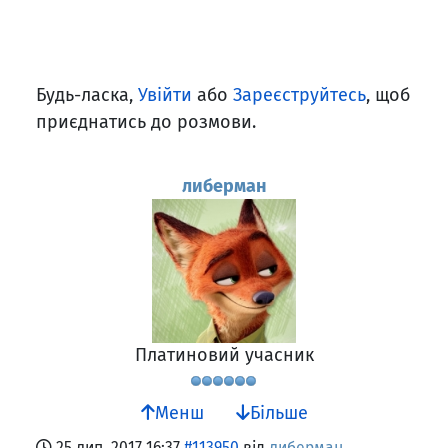
Будь-ласка,
Увійти
або
Зареєструйтесь
, щоб
приєднатись до розмови.
либерман
Платиновий учасник
Менш
Більше
25 лип. 2017 16:37
#113950
від
либерман