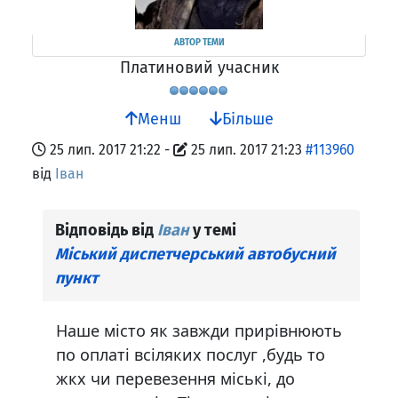
АВТОР ТЕМИ
Платиновий учасник
Менш
Більше
25 лип. 2017 21:22
-
25 лип. 2017 21:23
#113960
від
Іван
Відповідь від
Іван
у темі
Міський диспетчерський автобусний
пункт
Наше місто як завжди прирівнюють
по оплаті всіляких послуг ,будь то
жкх чи перевезення міські, до