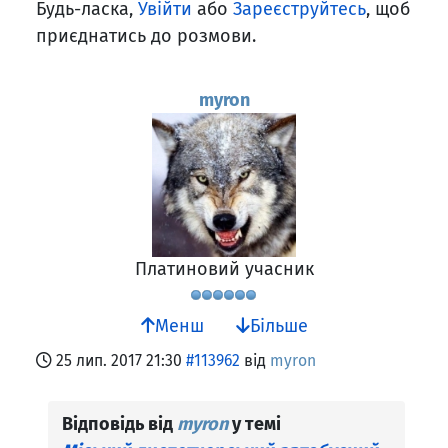
Будь-ласка,
Увійти
або
Зареєструйтесь
, щоб
приєднатись до розмови.
myron
Платиновий учасник
Менш
Більше
25 лип. 2017 21:30
#113962
від
myron
Відповідь від
myron
у темі