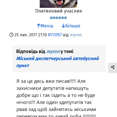
Платиновий учасник
Менш
Більше
25 лип. 2017 21:10
#113957
від
myron
Відповідь від
myron
у темі
Міський диспетчерський автобусний
пункт
Я за це десь вже писав!!!!! Але
захисники депутатів напишуть
добре що і так їздить а то не буде
нічого!!! Але один здепутатів так
рвав зад щоб зайнятись міськими
перевозками то давай роби !!!!!!!!!!