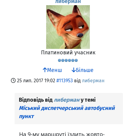
либерман
Платиновий учасник
Менш
Більше
25 лип. 2017 19:02
#113953
від
либерман
Відповідь від
либерман
у темі
Міський диспетчерський автобусний
пункт
На 9-му маршруті їздить жовто-