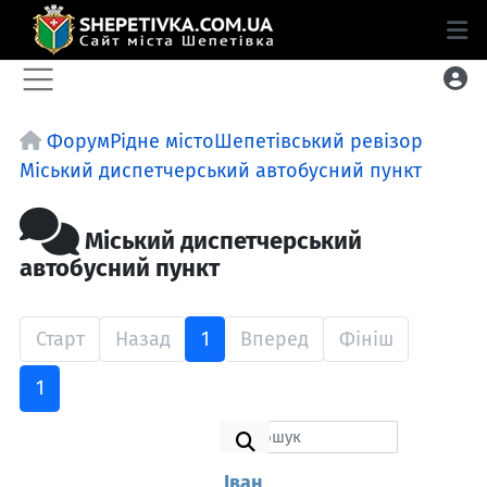
Форум
Рідне місто
Шепетівський ревізор
Міський диспетчерський автобусний пункт
Міський диспетчерський
автобусний пункт
Старт
Назад
1
Вперед
Фініш
1
Іван