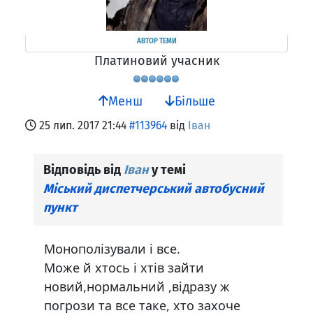
АВТОР ТЕМИ
Платиновий учасник
Менш
Більше
25 лип. 2017 21:44
#113964
від
Іван
Відповідь від
Іван
у темі
Міський диспетчерський автобусний
пункт
Монополізували і все.
Може й хтось і хтів зайти
новий,нормальний ,відразу ж
погрози та все таке, хто захоче