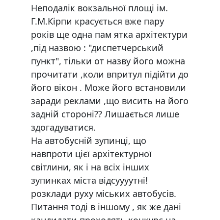
Неподалік вокзальної площі ім.
Г.М.Кірпи красується вже пару
років ще одна пам ятка архітектури
,під назвою : "диспетчерський
пункт", тільки от назву його можна
прочитати ,коли впритул підійти до
його вікон . Може його встановили
заради реклами ,що висить на його
задній стороні?? Лишається лише
здогадуватися.
На автобусній зупинці, що
навпроти цієї архітектурної
світлини, як і на всіх інших
зупинках міста відсуууутні!
розклади руху міських автобусів.
Питання тоді в іншому , як же дані