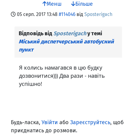
Менш
Більше
05 серп. 2017 13:48
#114046
від
Sposterigach
Відповідь від
Sposterigach
у темі
Міський диспетчерський автобусний
пункт
Я колись намагався в цю будку
дозвонитися))) Два рази - навіть
успішно!
Будь-ласка,
Увійти
або
Зареєструйтесь
, щоб
приєднатись до розмови.