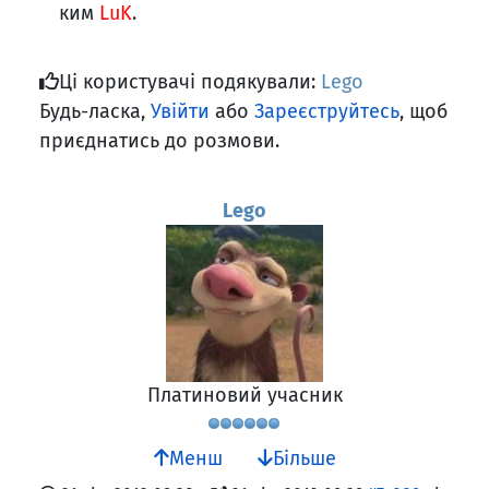
ким
LuK
.
Ці користувачі подякували:
Lego
Будь-ласка,
Увійти
або
Зареєструйтесь
, щоб
приєднатись до розмови.
Lego
Платиновий учасник
Менш
Більше