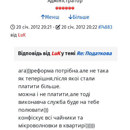
Адміністратор
Менш
Більше
20 січ. 2012 20:21
-
20 січ. 2012 20:22
#74883
від
LuK
Відповідь від
LuK
у темі
Re: Податкова
ага)))реформа потрібна.але не така
як теперішня,після якої стали
платити більше.
можна і не платити,але тоді
виконавча служба буде на тебе
полювати)))
конфіскує всі чайники та
мікроволновки в квартирі))))))