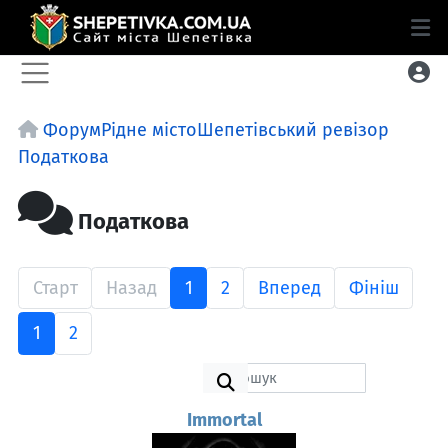
Форум
Рідне місто
Шепетівський ревізор
Податкова
Податкова
Старт
Назад
1
2
Вперед
Фініш
1
2
Immortal