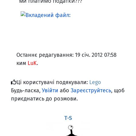
ми платимо податки???
Останнє редагування: 19 січ. 2012 07:58
ким
LuK
.
Ці користувачі подякували:
Lego
Будь-ласка,
Увійти
або
Зареєструйтесь
, щоб
приєднатись до розмови.
T-S