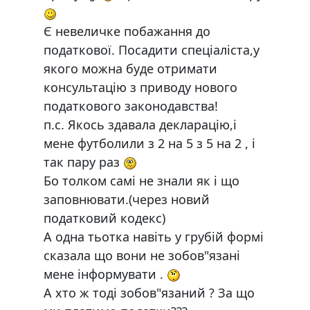
Є невеличке побажання до
податкової. Посадити спеціаліста,у
якого можна буде отримати
консультацію з приводу нового
податкового законодавства!
п.с. Якось здавала декларацію,і
мене футболили з 2 на 5 з 5 на 2 , і
так пару раз
Бо толком самі не знали як і що
заповнювати.(через новий
податковий кодекс)
А одна тьотка навіть у грубій формі
сказала що вони не зобов"язані
мене інформувати .
А хто ж тоді зобов"язаний ? За що