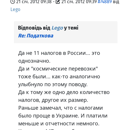
21 січ. 2012 09:38
-
21 січ. 2012 09:39
#74889
від
Lego
Відповідь від
Lego
у темі
Re: Податкова
Да не 11 налогов в России... это
однозначно.
Да и "космические перевозки"
тоже были... как-то аналогично
улыбнуло по этому поводу.
Да к тому же одно дело количество
налогов, другое их размер.
Раньше замечал, что с налогами
было проще в Украине. И платили
меньше и отчетности немного.