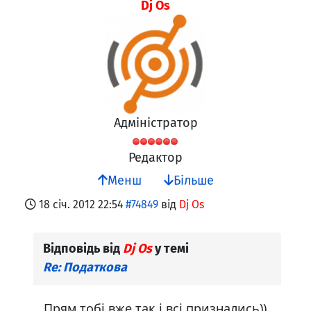
Dj Os
Адміністратор
Редактор
Менш
Більше
18 січ. 2012 22:54
#74849
від
Dj Os
Відповідь від
Dj Os
у темі
Re: Податкова
Прям тобі вже так і всі признались))