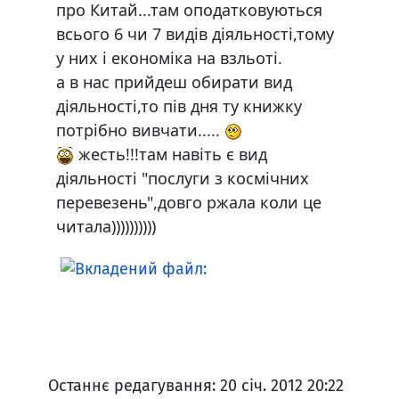
про Китай...там оподатковуються
всього 6 чи 7 видів діяльності,тому
у них і економіка на взльоті.
а в нас прийдеш обирати вид
діяльності,то пів дня ту книжку
потрібно вивчати.....
жесть!!!там навіть є вид
діяльності "послуги з космічних
перевезень",довго ржала коли це
читала))))))))))
Останнє редагування: 20 січ. 2012 20:22