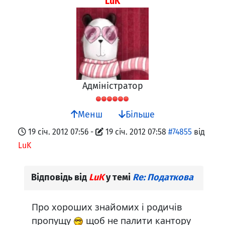
LuK
Адміністратор
Менш
Більше
19 січ. 2012 07:56
-
19 січ. 2012 07:58
#74855
від
LuK
Відповідь від
LuK
у темі
Re: Податкова
Про хороших знайомих і родичів
пропущу
щоб не палити кантору