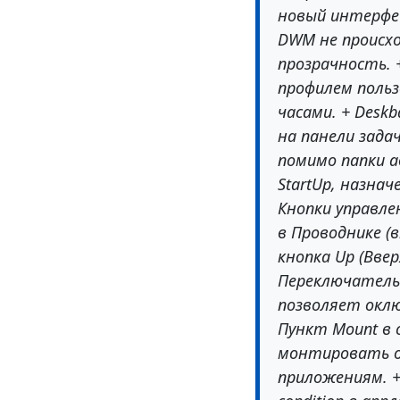
новый интерфе
DWM не происх
прозрачность. +
профилем польз
часами. + Deskb
на панели задач
помимо папки а
StartUp, назнач
Кнопки управл
в Проводнике (в
кнопка Up (Ввер
Переключатель S
позволяет оклю
Пункт Mount в 
монтировать о
приложениям. + R