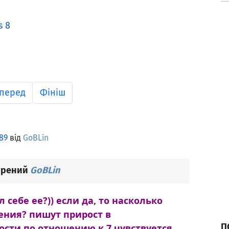
s 8
перед
Фініш
89
від
GoBLin
орений
GoBLin
л себе ее?)) если да, то насколько
ния? пишут прирост в
П
сти по отношению к 7 чувствуется