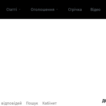
Статті
Оголошення
Стрічка
Відео
Д
Увійти
 відповідей
Пошук
Кабінет