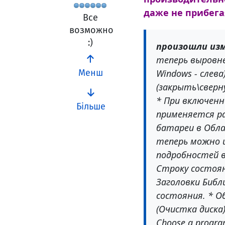
даже не прибега
Все
возможно
:)
произошли из
теперь выровне
Windows - слева
Менш
(закрыть\сверн
* При включенн
Більше
применяется ра
батареи в Обл
теперь можно и
подробностей в
Строку состоян
Заголовки Библ
состояния. * О
(Очистка диска
Choose a program