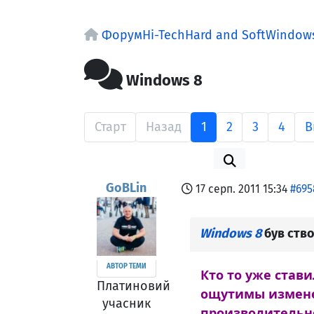
Форум
Hi-Tech
Hard and Soft
Window
Windows 8
Старт
Назад
1
2
3
4
В
GoBLin
17 серп. 2011 15:34
#695
Windows 8
був ств
АВТОР ТЕМИ
Кто то уже стави
Платиновий
ощутимы измене
учасник
производительно