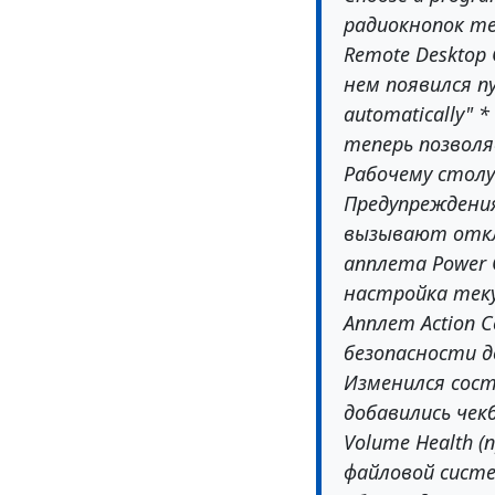
радиокнопок т
Remote Desktop 
нем появился пу
automatically" 
теперь позволя
Рабочему столу
Предупреждения 
вызывают откл
апплета Power 
настройка теку
Апплет Action C
безопасности до
Изменился сос
добавились чек
Volume Health 
файловой сист