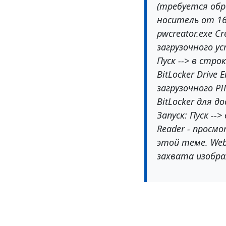
(требуется обра
носитель от 16 
pwcreator.exe Cr
загрузочного у
Пуск --> в стро
BitLocker Drive 
загрузочного P
BitLocker для д
Запуск: Пуск --
Reader - просмо
этой теме. Webc
захвата изобра