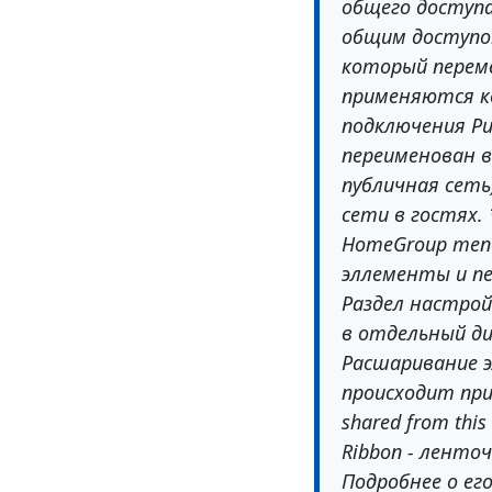
общего доступа
общим доступом"
который перем
применяются ко
подключения Pu
переименован в 
публичная сеть
сети в гостях.
HomeGroup теп
эллементы и пе
Раздел настрой
в отдельный диа
Расшаривание 
происходит при
shared from this
Ribbon - ленто
Подробнее о его