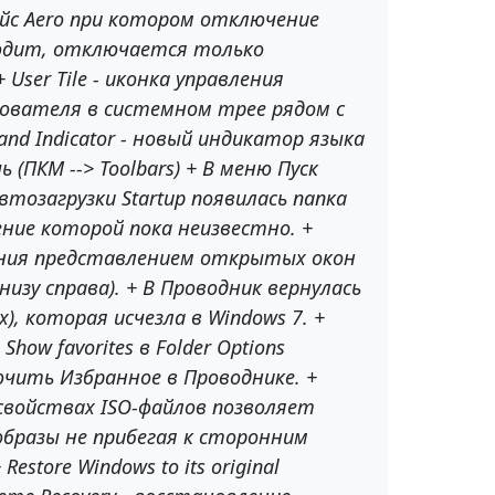
йс Aero при котором отключение
одит, отключается только
 User Tile - иконка управления
ователя в системном трее рядом с
and Indicator - новый индикатор языка
ь (ПКМ --> Toolbars) + В меню Пуск
втозагрузки Startup появилась папка
ение которой пока неизвестно. +
ения представлением открытых окон
низу справа). + В Проводник вернулась
х), которая исчезла в Windows 7. +
how favorites в Folder Options
чить Избранное в Проводнике. +
свойствах ISO-файлов позволяет
бразы не прибегая к сторонним
estore Windows to its original