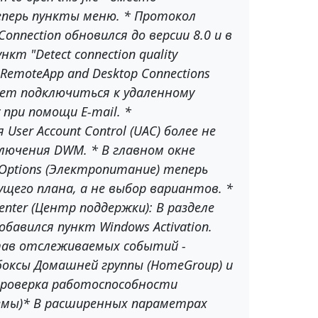
еперь пункты меню. * Протокол
Connection обновился до версии 8.0 и в
нкт "Detect connection quality
* RemoteApp and Desktop Connections
ет подключиться к удаленному
 при помощи E-mail. *
User Account Control (UAC) более не
ючения DWM. * В главном окне
Options (Электропитание) теперь
щего плана, а не выбор вариантов. *
enter (Центр поддержки): В разделе
бавился пункт Windows Activation.
тав отслеживаемых событий -
боксы Домашней группы (HomeGroup) и
(проверка работоспособности
емы)* В расширенных параметрах