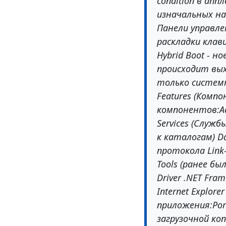
condition в апп
изначальных на
Панели управлен
раскладки клави
Hybrid Boot - н
происходит вых
только системн
Features (Комп
компонентов:Acti
Services (Служб
к каталогам) Da
протокола Link-L
Tools (ранее был
Driver .NET Fra
Internet Explore
приложения:Port
загрузочной ко