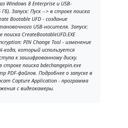
з Windows 8 Enterprise и USB-
Гб). Запуск: Пуск --> в строке поиска
eate Bootable UFD - создание
становочного USB-носителя. Запуск:
ке поиска CreateBootableUFD.EXE
Encryption: PIN Change Tool - изменение
IN-кода, который используется
оступа к зашифрованному диску.
> в строке поиска bdechangepin.exe
тр PDF-файлов. Подробнее о запуске в
am Capture Application - программа
жения с видеокамеры.