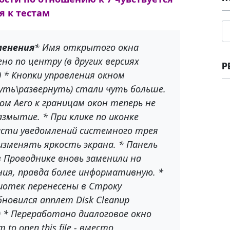
я к тестам
менения
* Имя открытого окна
но по центру (в других версиях
Р
) * Кнопки управления окном
уть\развернуть) стали чуть больше.
ом Aero к границам окон теперь не
змытие. * При клике по иконке
асти уведомлений системного трея
зменять яркость экрана. * Панель
 Проводнике вновь заменили на
ия, правда более информативную. *
иотек перенесены в Строку
бновился апплет Disk Cleanup
) * Переработано диалоговое окно
 to open this file - вместо