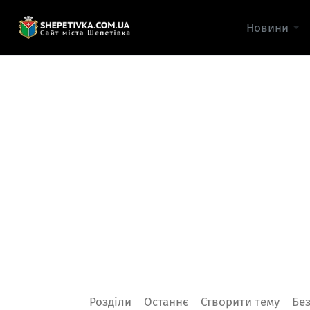
Новини
Розділи
Останнє
Створити тему
Без