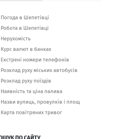
Погода в Шепетівці
Робота в Шепетівці
Нерухомість
Курс валют в банках
Екстрені номери телефонів
Розклад руху міських автобусів
Розклад руху поїздів
Наявність та ціна палива
Назви вулиць, провулків і площ
Карта повітряних тривог
ОШУК ПО САЙТУ