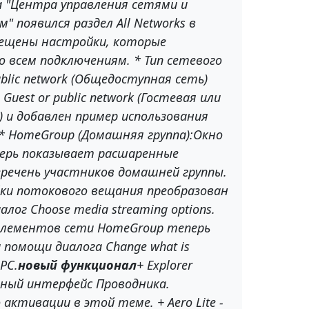
 "Центра управления сетями и
 появился раздел All Networks в
ещены настройки, которые
 всем подключениям. * Тип сетевого
blic network (Общедоступная сеть)
Guest or public network (Гостевая или
) и добавлен пример использования
 * HomeGroup (Домашняя группа):Окно
ерь показывает расшаренные
речень участников домашней группы.
ки потокового вещания преобразован
лог Choose media streaming options.
элементов сети HomeGroup теперь
 помощи диалога Change what is
 PC.
новый функционал
+ Explorer
чный интерфейc Проводника.
 активации в этой теме. + Aero Lite -