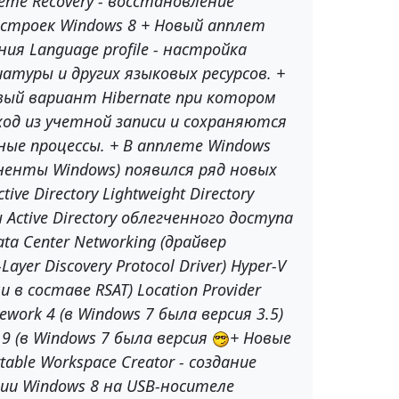
лете Recovery - восстановление
строек Windows 8 + Новый апплет
ия Language profile - настройка
атуры и других языковых ресурсов. +
овый вариант Hibernate при котором
од из учетной записи и сохраняются
ые процессы. + В апплете Windows
оненты Windows) появился ряд новых
ve Directory Lightweight Directory
ы Active Directory облегченного доступа
ta Center Networking (драйвер
ayer Discovery Protocol Driver) Hyper-V
и в составе RSAT) Location Provider
mework 4 (в Windows 7 была версия 3.5)
r 9 (в Windows 7 была версия
+ Новые
able Workspace Creator - создание
пии Windows 8 на USB-носителе