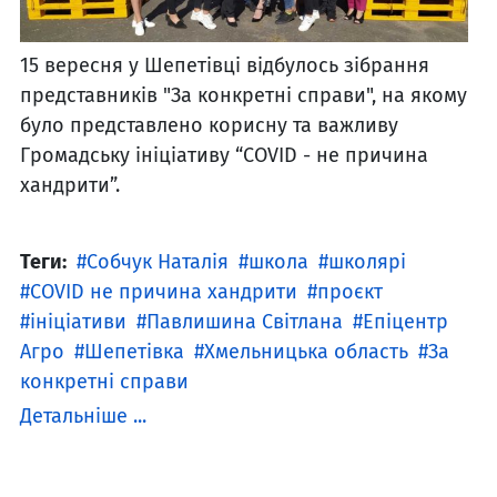
15 вересня у Шепетівці відбулось зібрання
представників "За конкретні справи", на якому
було представлено корисну та важливу
Громадську ініціативу “COVID - не причина
хандрити”.
Теги:
Собчук Наталія
школа
школярі
COVID не причина хандрити
проєкт
ініціативи
Павлишина Світлана
Епіцентр
Агро
Шепетівка
Хмельницька область
За
конкретні справи
Детальніше ...