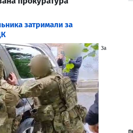
вана прокуратура
ільника затримали за
ЦК
За
П