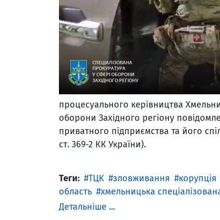
процесуального керівництва Хмельни
оборони Західного регіону повідомле
приватного підприємства та його спі
ст. 369-2 КК України).
Теги:
ТЦК
зловживання
корупція
область
хмельницька спеціалізован
Детальніше ...