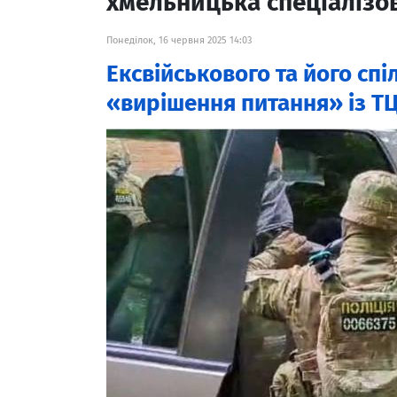
хмельницька спеціалізо
Понеділок, 16 червня 2025 14:03
Ексвійськового та його сп
«вирішення питання» із Т