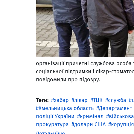
організації причетні службова особа
соціальної підтримки і лікар-стомато
повідомили про підозру.
Теги:
хабар
лікар
ТЦК
служба
Хмельницька область
Департамент 
поліції України
кримінал
військов
прокуратура
долари США
корупція
Детальніше ...