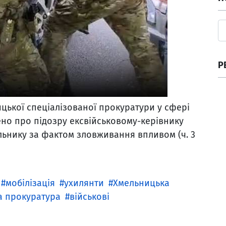
Р
цької спеціалізованої прокуратури у сфері
но про підозру ексвійськовому-керівнику
льнику за фактом зловживання впливом (ч. 3
мобілізація
ухилянти
Хмельницька
а прокуратура
військові