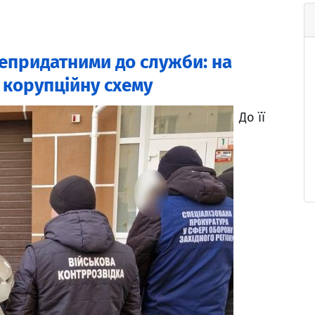
непридатними до служби: на
корупційну схему
До її