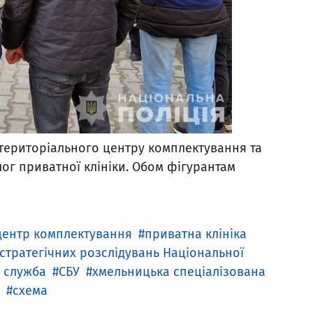
 територіального центру комплектування та
лог приватної клініки. Обом фігурантам
центр комплектування
приватна клініка
стратегічних розслідувань Національної
а служба
СБУ
хмельницька спеціалізована
схема