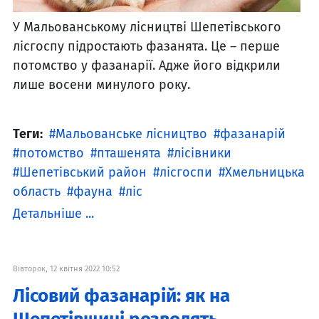
У Мальованському лісництві Шепетівського
лісгоспу підростають фазанята. Це – перше
потомство у фазанарії. Адже його відкрили
лише восени минулого року.
Теги:
Мальованське лісництво
фазанарій
потомство
пташенята
лісівники
Шепетівський район
лісгоспи
Хмельницька
область
фауна
ліс
Детальніше ...
Вівторок, 12 квітня 2022 10:52
Лісовий фазанарій: як на