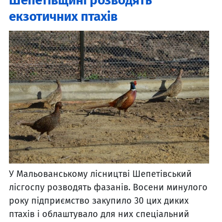
Шепетівщині розводять
екзотичних птахів
У Мальованському лісництві Шепетівський
лісгоспу розводять фазанів. Восени минулого
року підприємство закупило 30 цих диких
птахів і облаштувало для них спеціальний