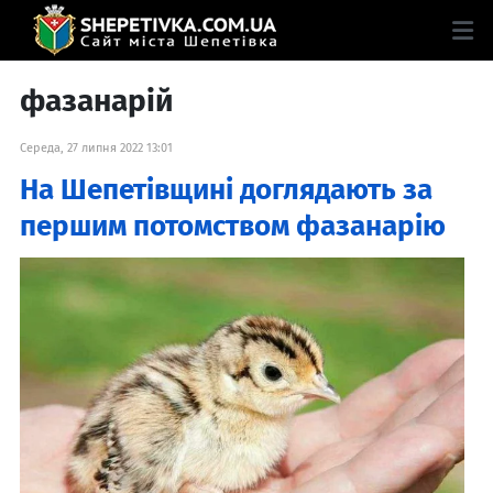
фазанарій
Середа, 27 липня 2022 13:01
На Шепетівщині доглядають за
першим потомством фазанарію