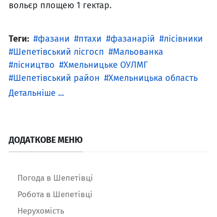
вольєр площею 1 гектар.
Теги:
фазани
птахи
фазанарій
лісівники
Шепетівський лісгосп
Мальованка
лісництво
Хмельницьке ОУЛМГ
Шепетівський район
Хмельницька область
Детальніше ...
ДОДАТКОВЕ МЕНЮ
Погода в Шепетівці
Робота в Шепетівці
Нерухомість