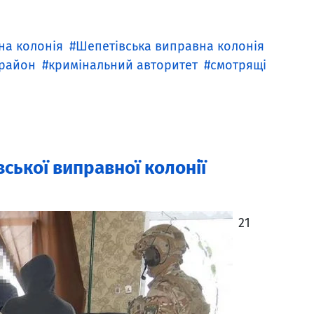
на колонія
Шепетівська виправна колонія
 район
кримінальний авторитет
смотрящі
ської виправної колонії
21