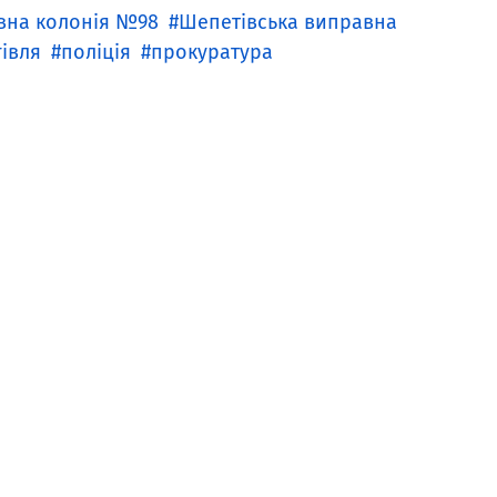
вна колонія №98
Шепетівська виправна
івля
поліція
прокуратура