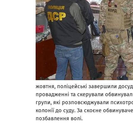
жовтня, поліцейські завершили досу
провадженні та скерували обвинуваль
групи, які розповсюджували психотр
колонії до суду. За скоєне обвинувач
позбавлення волі.