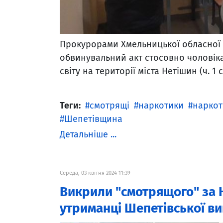
Прокурорами Хмельницької обласної 
обвинувальний акт стосовно чоловіка
світу на території міста Нетішин (ч. 1 с
Теги:
смотрящі
наркотики
наркот
Шепетівщина
Детальніше ...
Середа, 03 квітня 2024 11:39
Викрили "смотрящого" за 
утриманці Шепетівської ви