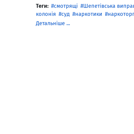
Теги:
смотрящі
Шепетівська випра
колонія
суд
наркотики
наркоторг
Детальніше ...