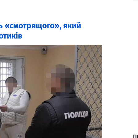
ь «смотрящого», який
отиків
П