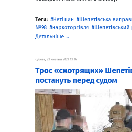
Теги:
Нетішин
Шепетівська виправ
№98
наркоторгівля
Шепетівський
Детальніше ...
Субота, 23 жовтня 2021 13:16
Троє «смотрящих» Шепетів
постануть перед судом