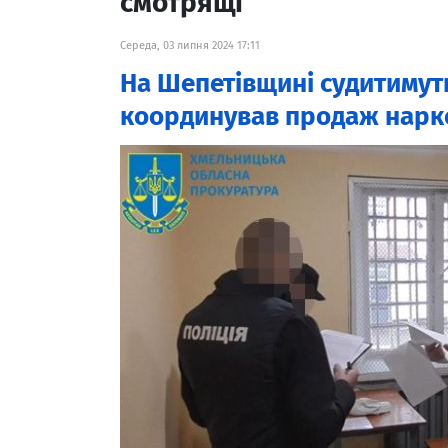
смотрящі
Середа, 03 липня 2024 17:11
На Шепетівщині судитимут
координував продаж нарк