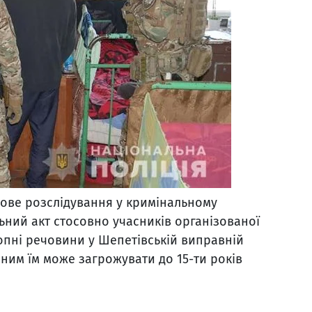
дове розслідування у кримінальному
ний акт стосовно учасників організованої
опні речовини у Шепетівській виправній
еним їм може загрожувати до 15-ти років