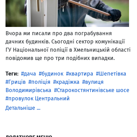
Вчора ми писали про два пограбування
дачних будинків. Сьогодні сектор комунікації
ГУ Національної поліції в Хмельницькій області
повідомив ще про три подібних випадки.
Теги:
дача
будинок
квартира
Шепетівка
Гриців
поліція
крадіжка
вулиця
Володимирівська
Старокостянтинівське шосе
провулок Центральний
Детальніше ...