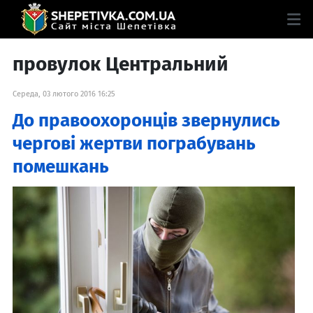
провулок Центральний
Середа, 03 лютого 2016 16:25
До правоохоронців звернулись
чергові жертви пограбувань
помешкань