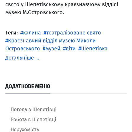
свято у Шепетівському краєзнавчому відділі
музею М.Островського.
Теги:
калина
театралізоване свято
Краєзнавчий відділ музею Миколи
Островського
музей
діти
Шепетівка
Детальніше ...
ДОДАТКОВЕ МЕНЮ
Погода в Шепетівці
Робота в Шепетівці
Нерухомість