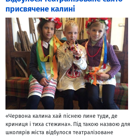
присвячене калині
«Червона калина хай піснею лине туди, де
криниця і тиха стежина». Під такою назвою для
школярів міста відбулося театралізоване