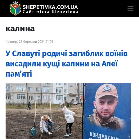
калина
Четвер, 28 березня 2024 21:05
У Славуті родичі загиблих воїнів
висадили кущі калини на Алеї
пам’яті