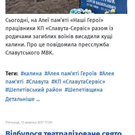
Сьогодні, на Алеї пам’яті «Наші Герої»
працівники КП «Славута-Сервіс» разом із
родичами загиблих воїнів висадили кущі
калини. Про це повідомила пресслужба
Славутського МВК.
Теги:
калина
Алея пам'яті Героїв
Алея
пам'яті
Славута
КП «СлавутаСервіс»
Шепетівський район
Шепетівщина
Детальніше ...
П'ятниця, 13 жовтня 2017 17:09
Відбулося театралізоване свято