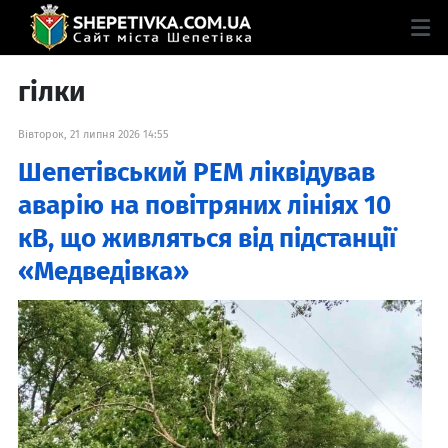
гілки
Вівторок, 21 липня 2026 14:55
Шепетівський РЕМ ліквідував
аварію на повітряних лініях 10
кВ, що живляться від підстанції
«Медведівка»