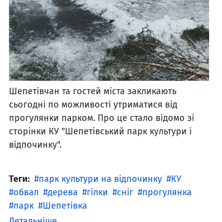
Шепетівчан та гостей міста закликають
сьогодні по можливості утриматися від
прогулянки парком. Про це стало відомо зі
сторінки КУ "Шепетівський парк культури і
відпочинку".
Теги:
парк культури на відпочинку
КУ
обвал
дерева
гілки
сніг
прогулянка
парк
Шепетівка
Детальніше ...