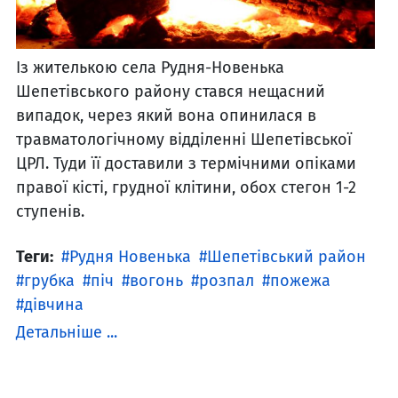
Із жителькою села Рудня-Новенька
Шепетівського району стався нещасний
випадок, через який вона опинилася в
травматологічному відділенні Шепетівської
ЦРЛ. Туди її доставили з термічними опіками
правої кісті, грудної клітини, обох стегон 1-2
ступенів.
Теги:
Рудня Новенька
Шепетівський район
грубка
піч
вогонь
розпал
пожежа
дівчина
Детальніше ...