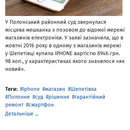
У Полонський районний суд звернулася
місцева мешканка з позовом до відомої мережі
магазинів електроніки. У заяві зазначила, що в
жовтні 2016 року в одному з магазинів мережі
у Шепетівці купила IPHONE вартістю 8946 грн.
98 коп., у характеристиках якого значилося «як
новий».
Теги:
Iphone
магазин
Шепетівка
Полонне
суд
рішення
гарантійний
ремонт
смартфон
Детальніше ...