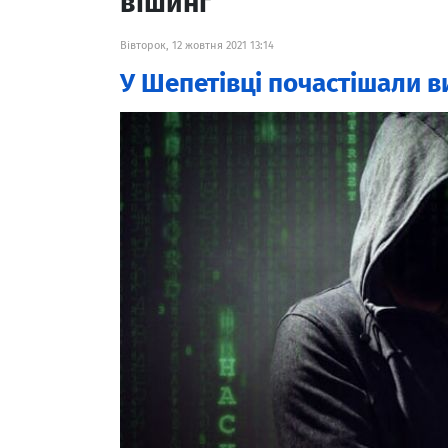
вішинг
Вівторок, 12 жовтня 2021 13:14
У Шепетівці почастішали в