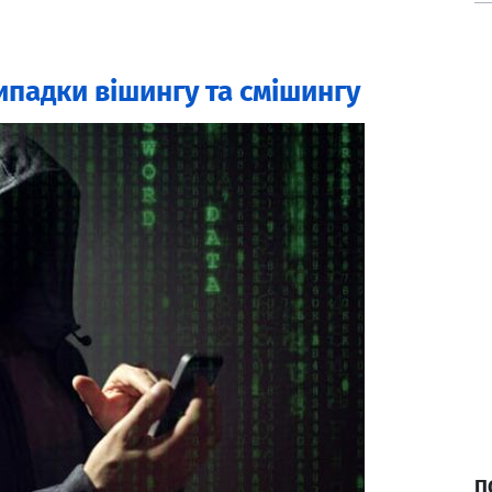
ипадки вішингу та смішингу
П