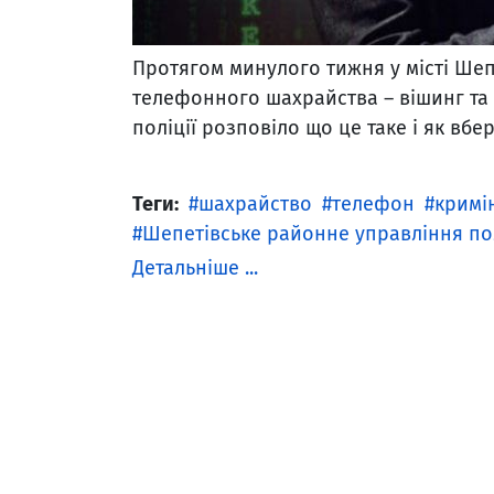
Протягом минулого тижня у місті Ше
телефонного шахрайства – вішинг та
поліції розповіло що це таке і як вбе
Теги:
шахрайство
телефон
кримі
Шепетівське районне управління пол
Детальніше ...