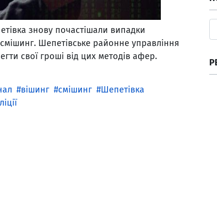
петівка знову почастішали випадки
 смішинг. Шепетівське районне управління
регти свої гроші від цих методів афер.
Р
нал
вішинг
смішинг
Шепетівка
іції