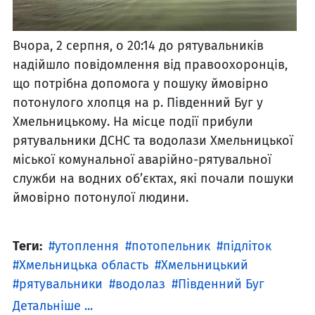
Вчора, 2 серпня, о 20:14 до рятувальників
надійшло повідомлення від правоохоронців,
що потрібна допомога у пошуку ймовірно
потонулого хлопця на р. Південний Буг у
Хмельницькому. На місце події прибули
рятувальники ДСНС та водолази Хмельницької
міської комунальної аварійно-рятувальної
служби на водних об’єктах, які почали пошуки
ймовірно потонулої людини.
Теги:
утоплення
потопельник
підліток
Хмельницька область
Хмельницький
рятувальники
водолаз
Південний Буг
Детальніше ...