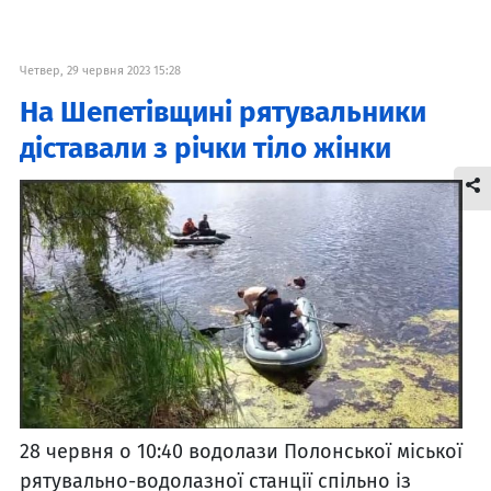
Четвер, 29 червня 2023 15:28
На Шепетівщині рятувальники
діставали з річки тіло жінки
28 червня о 10:40 водолази Полонської міської
рятувально-водолазної станції спільно із