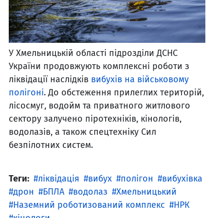
У Хмельницькій області підрозділи ДСНС
України продовжують комплексні роботи з
ліквідації наслідків
вибухів на військовому
полігоні
. До обстеження прилеглих територій,
лісосмуг, водойм та приватного житлового
сектору залучено піротехніків, кінологів,
водолазів, а також спецтехніку Сил
безпілотних систем.
Теги:
ліквідація
вибух
полігон
вибухівка
дрон
БПЛА
водолаз
Хмельницький
Наземний роботизований комплекс
НРК