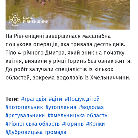
На Рівненщині завершилася масштабна
пошукова операція, яка тривала десять днів.
Тіло 4-річного Дмитра, який зник на початку
квітня, виявили у річці Горинь без ознак життя.
До робіт залучали спеціалістів із кількох
областей, зокрема водолазів із Хмельниччини.
Теги:
трагедія
діти
Пошук дітей
потопельник
утоплення
водолаз
рятувальники
Хмельницька область
Рівненська область
Горинь
Колки
Дубровицька громада