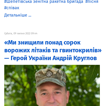
Шепетівська зенітна ракетна бригада
пісня
співак
Детальніше ...
Субота, 09 липня 2022 09:44
«Ми знищили понад сорок
ворожих літаків та гвинтокрилів»
— Герой України Андрій Круглов