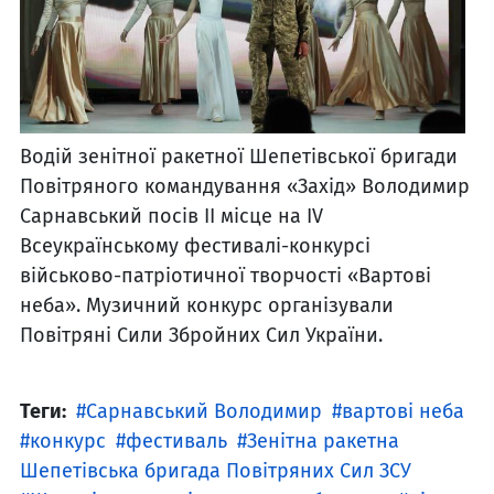
Водій зенітної ракетної Шепетівської бригади
Повітряного командування «Захід» Володимир
Сарнавський посів ІІ місце на IV
Всеукраїнському фестивалі-конкурсі
військово-патріотичної творчості «Вартові
неба». Музичний конкурс організували
Повітряні Сили Збройних Сил України.
Теги:
Сарнавський Володимир
вартові неба
конкурс
фестиваль
Зенітна ракетна
Шепетівська бригада Повітряних Сил ЗСУ