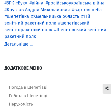
ЗРК «Бук»
війна
російськоукраїнська війна
Круглов Андрій Миколайович
вартові неба
Шепетівка
Хмельницька область
11й
зенітний ракетний полк
шепетівський
зенітноракетний полк
Шепетівський зенітний
ракетний полк
Детальніше ...
ДОДАТКОВЕ МЕНЮ
Погода в Шепетівці
Робота в Шепетівці
Нерухомість