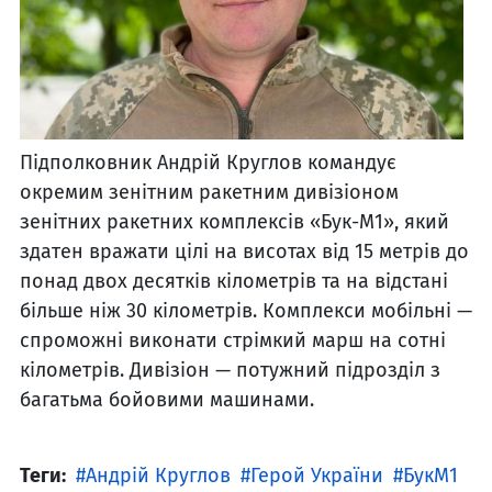
Підполковник Андрій Круглов командує
окремим зенітним ракетним дивізіоном
зенітних ракетних комплексів «Бук-М1», який
здатен вражати цілі на висотах від 15 метрів до
понад двох десятків кілометрів та на відстані
більше ніж 30 кілометрів. Комплекси мобільні —
спроможні виконати стрімкий марш на сотні
кілометрів. Дивізіон — потужний підрозділ з
багатьма бойовими машинами.
Теги:
Андрій Круглов
Герой України
БукМ1