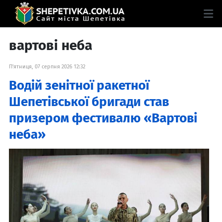
вартові неба
П'ятниця, 07 серпня 2026 12:32
Водій зенітної ракетної
Шепетівської бригади став
призером фестивалю «Вартові
неба»