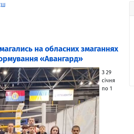
СШ
змагались на обласних змаганнях
формування «Авангард»
З 29
січня
по 1