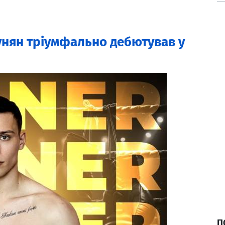
нян тріумфально дебютував у
П