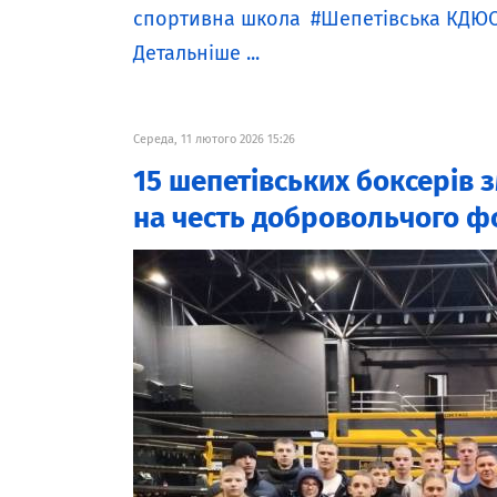
спортивна школа
Шепетівська КДЮ
Детальніше ...
Середа, 11 лютого 2026 15:26
15 шепетівських боксерів 
на честь добровольчого 