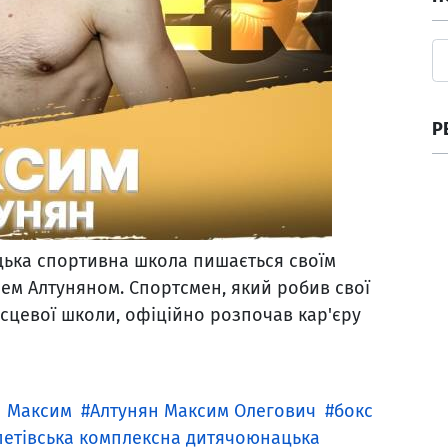
Р
ька спортивна школа пишається своїм
м Алтуняном. Спортсмен, який робив свої
ісцевої школи, офіційно розпочав кар'єру
н Максим
Алтунян Максим Олегович
бокс
етівська комплексна дитячоюнацька