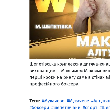
Шепетівська комплексна дитяча-юнац
вихованцем — Максимом Максимовиче
перші кроки на рингу саме в стінах м
професійного боксера.
Теги:
Мукачево
Мукачеве
Алтуня
боксери
шепетівчани
спорт
Шеп