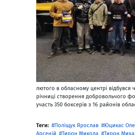
лютого в обласному центрі відбувся 
річниці створення добровольчого фо
участь 350 боксерів з 16 районів облас
Теги:
Поліщук Ярослав
Юцикас Оле
Арсеній
Тирон Микола
Тирон Миха