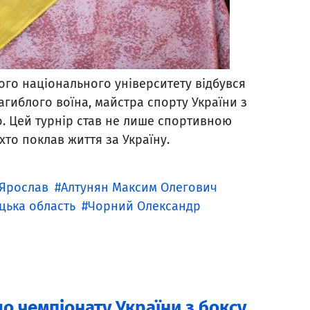
го національного університету відбувся
загиблого воїна, майстра спорту України з
. Цей турнір став не лише спортивною
хто поклав життя за Україну.
 Ярослав
Алтунян Максим Олегович
цька область
Чорний Олександр
о чемпіонату України з боксу