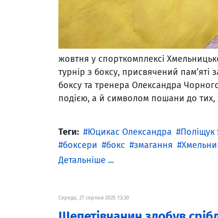
жовтня у спорткомплексі Хмельницько
турнір з боксу, присвячений пам’яті 
боксу та тренера Олександра Чорного
подією, а й символом пошани до тих, 
Теги:
Юцикас Олександра
Поліщук
боксери
бокс
змагання
Хмельни
Детальніше ...
Середа, 27 серпня 2025 13:30
Шепетівчанин здобув срібл