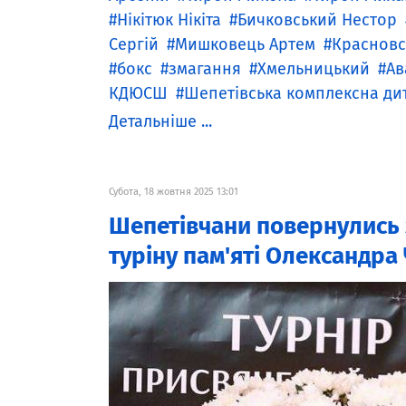
Нікітюк Нікіта
Бичковський Нестор
Сергій
Мишковець Артем
Красновс
бокс
змагання
Хмельницький
Ав
КДЮСШ
Шепетівська комплексна д
Детальніше ...
Субота, 18 жовтня 2025 13:01
Шепетівчани повернулись 
туріну пам'яті Олександра