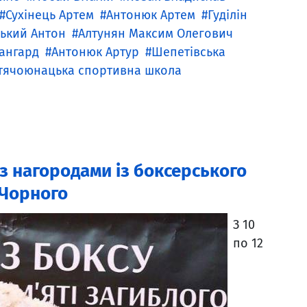
Сухінець Артем
Антонюк Артем
Гуділін
ький Антон
Алтунян Максим Олегович
ангард
Антонюк Артур
Шепетівська
итячоюнацька спортивна школа
з нагородами із боксерського
 Чорного
З 10
по 12