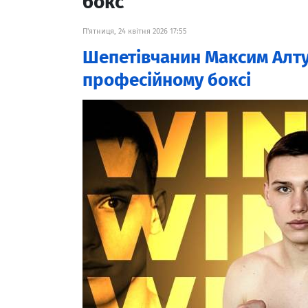
бокс
П'ятниця, 24 квітня 2026 17:55
Шепетівчанин Максим Алту
професійному боксі