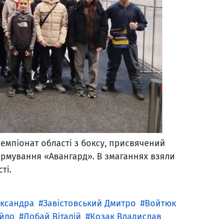
чемпіонат області з боксу, присвячений
рмування «Авангард». В змаганнях взяли
ті.
ксандра
Завістовський Дмитро
Войтюк
йло
Лобай Віталій
Козак Владислав