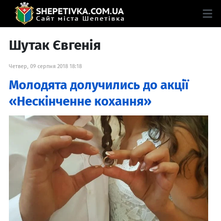
Шутак Євгенія
Четвер, 09 серпня 2018 18:18
Молодята долучились до акції
«Нескінченне кохання»