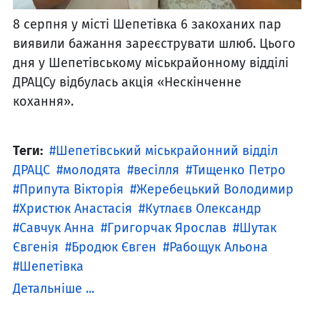
8 серпня у місті Шепетівка 6 закоханих пар
виявили бажання зареєструвати шлюб. Цього
дня у Шепетівському міськрайонному відділі
ДРАЦСу відбулась акція «Нескінченне
кохання».
Теги:
Шепетівський міськрайонний відділ
ДРАЦС
молодята
весілля
Тищенко Петро
Припута Вікторія
Жеребецький Володимир
Христюк Анастасія
Кутлаєв Олександр
Савчук Анна
Григорчак Ярослав
Шутак
Євгенія
Бродюк Євген
Рабощук Альона
Шепетівка
Детальніше ...