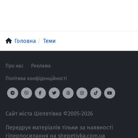
Головна
Теми
Про нас
Реклама
Політика конфіденційності
Сайт міста Шепетівка ©2005-2026
Передрук матеріалів тільки за наявності
гіперпосилання на shepetivka.com.ua