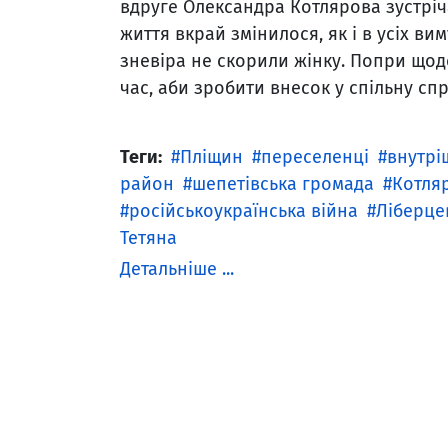
вдруге Олександра Котлярова зустрічає
життя вкрай змінилося, як і в усіх в
зневіра не скорили жінку. Попри щод
час, аби зробити внесок у спільну с
Теги:
Пліщин
переселенці
внутрі
район
шепетівська громада
Котля
російськоукраїнська війна
Ліберце
Тетяна
Детальніше ...