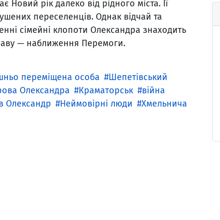
 Новий рік далеко від рідного міста. Її
имушених переселенців. Однак відчай та
енні сімейні клопоти Олександра знаходить
праву — наближення Перемоги.
шньо переміщена особа
Шепетівський
рова Олександра
Краматорськ
війна
в Олександр
Неймовірні люди
Хмельнича