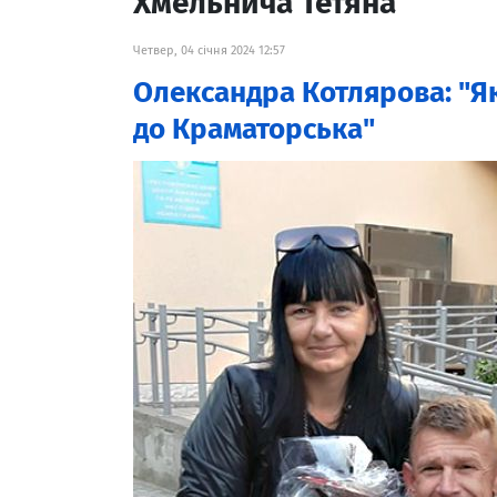
Хмельнича Тетяна
Четвер, 04 січня 2024 12:57
Олександра Котлярова: "Як
до Краматорська"