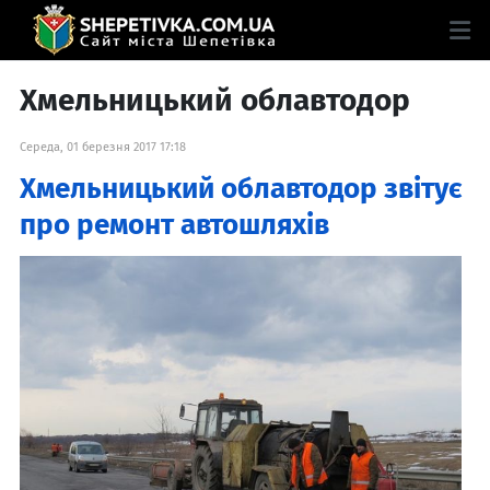
Хмельницький облавтодор
Середа, 01 березня 2017 17:18
Хмельницький облавтодор звітує
про ремонт автошляхів