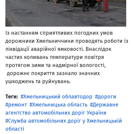
Із настанням сприятливих погодних умов
дорожники Хмельниччини проводять роботи із
ліквідації аварійної ямковості. Внаслідок
частих коливань температури повітря
протягом зими та надмірної вологості,
дорожнє покриття зазнало значних
ушкоджень та руйнувань.
Теги:
Хмельницький облавтодор
дороги
ремонт
Хмельницька область
Державне
агентство автомобільних доріг України
Служба автомобільних доріг у Хмельницькій
області