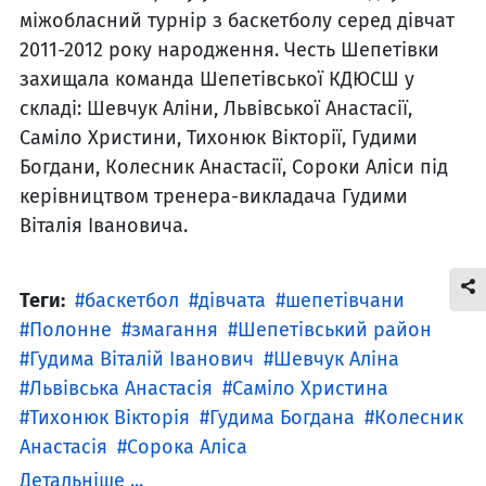
міжобласний турнір з баскетболу серед дівчат
2011-2012 року народження. Честь Шепетівки
захищала команда Шепетівської КДЮСШ у
складі: Шевчук Аліни, Львівської Анастасії,
Саміло Христини, Тихонюк Вікторії, Гудими
Богдани, Колесник Анастасії, Сороки Аліси під
керівництвом тренера-викладача Гудими
Віталія Івановича.
Теги:
баскетбол
дівчата
шепетівчани
Полонне
змагання
Шепетівський район
Гудима Віталій Іванович
Шевчук Аліна
Львівська Анастасія
Саміло Христина
Тихонюк Вікторія
Гудима Богдана
Колесник
Анастасія
Сорока Аліса
Детальніше ...