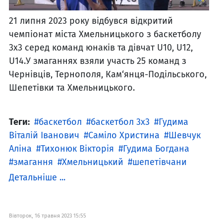
21 липня 2023 року відбувся відкритий
чемпіонат міста Хмельницького з баскетболу
3х3 серед команд юнаків та дівчат U10, U12,
U14.У змаганнях взяли участь 25 команд з
Чернівців, Тернополя, Кам‘янця-Подільського,
Шепетівки та Хмельницького.
Теги:
баскетбол
баскетбол 3х3
Гудима
Віталій Іванович
Саміло Христина
Шевчук
Аліна
Тихонюк Вікторія
Гудима Богдана
змагання
Хмельницький
шепетівчани
Детальніше ...
Вівторок, 16 травня 2023 15:55