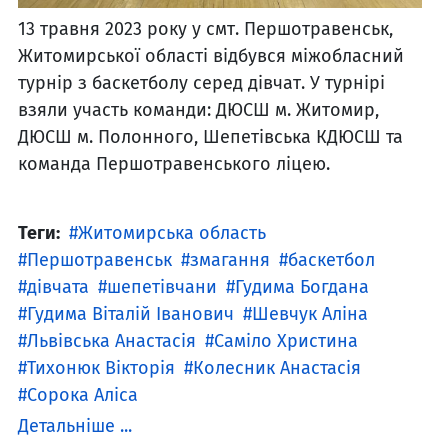
13 травня 2023 року у смт. Першотравенськ,
Житомирської області відбувся міжобласний
турнір з баскетболу серед дівчат. У турнірі
взяли участь команди: ДЮСШ м. Житомир,
ДЮСШ м. Полонного, Шепетівська КДЮСШ та
команда Першотравенського ліцею.
Теги:
Житомирська область
Першотравенськ
змагання
баскетбол
дівчата
шепетівчани
Гудима Богдана
Гудима Віталій Іванович
Шевчук Аліна
Львівська Анастасія
Саміло Христина
Тихонюк Вікторія
Колесник Анастасія
Сорока Аліса
Детальніше ...