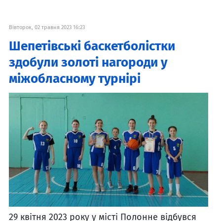
Вівторок, 02 травня 2023 16:23
Шепетівські баскетболістки
здобули золоті нагороди у
міжобласному турнірі
29 квітня 2023 року у місті Полонне відбувся