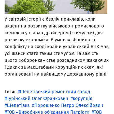
У світовій історії є безліч прикладів, коли
акцент на розвитку військово-промислового
комплексу ставав драйвером (стимулом) для
розвитку економіки. В умовах збройного
конфлікту на сході країни український ВПК мав
усі шанси стати таким стимулом. Та замість
цього «оборонка» стає розсадником жахаючих
і диких за масштабами корупційних схем, які
організовані на найвищому державному рівні.
Теги:
Шепетівський ремонтний завод
Турінський Олег Франкович
корупція
Шепетівка
Порошенко Петро Олексійович
ТОВ «Виробниче об’єднання Патріот»
ТОВ