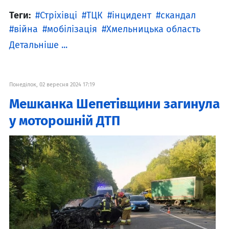
Теги:
Стріхівці
ТЦК
інцидент
скандал
війна
мобілізація
Хмельницька область
Детальніше ...
Понеділок, 02 вересня 2024 17:19
Мешканка Шепетівщини загинула
у моторошній ДТП