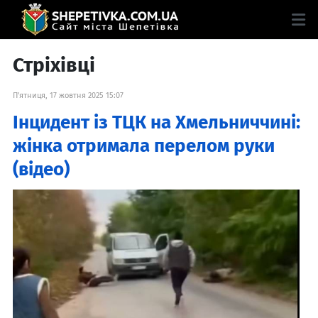
Стріхівці
П'ятниця, 17 жовтня 2025 15:07
Інцидент із ТЦК на Хмельниччині:
жінка отримала перелом руки
(відео)