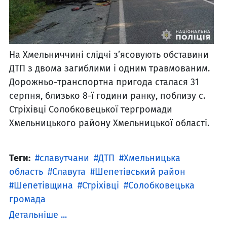
На Хмельниччині слідчі з’ясовують обставини
ДТП з двома загиблими і одним травмованим.
Дорожньо-транспортна пригода сталася 31
серпня, близько 8-ї години ранку, поблизу с.
Стріхівці Солобковецької тергромади
Хмельницького району Хмельницької області.
Теги:
славутчани
ДТП
Хмельницька
область
Славута
Шепетівський район
Шепетівщина
Стріхівці
Солобковецька
громада
Детальніше ...