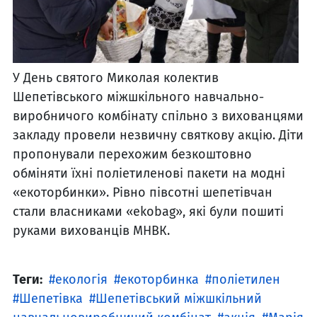
У День святого Миколая колектив
Шепетівського міжшкільного навчально-
виробничого комбінату спільно з вихованцями
закладу провели незвичну святкову акцію. Діти
пропонували перехожим безкоштовно
обміняти їхні поліетиленові пакети на модні
«екоторбинки». Рівно півсотні шепетівчан
стали власниками «ekobag», які були пошиті
руками вихованців МНВК.
Теги:
екологія
екоторбинка
поліетилен
Шепетівка
Шепетівський міжшкільний