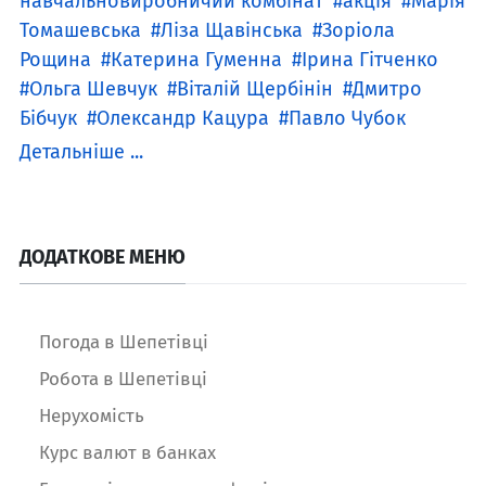
навчальновиробничий комбінат
акція
Марія
Томашевська
Ліза Щавінська
Зоріола
Рощина
Катерина Гуменна
Ірина Гітченко
Ольга Шевчук
Віталій Щербінін
Дмитро
Бібчук
Олександр Кацура
Павло Чубок
Детальніше ...
ДОДАТКОВЕ МЕНЮ
Погода в Шепетівці
Робота в Шепетівці
Нерухомість
Курс валют в банках