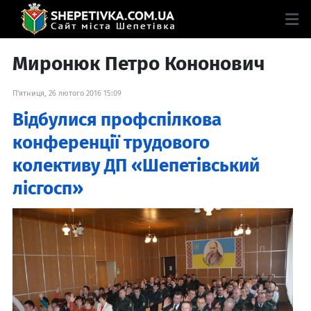
Миронюк Петро Кононович
П'ятниця, 26 лютого 2016 15:09
Відбулися профспілкова
конференції трудового
колективу ДП «Шепетівський
лісгосп»