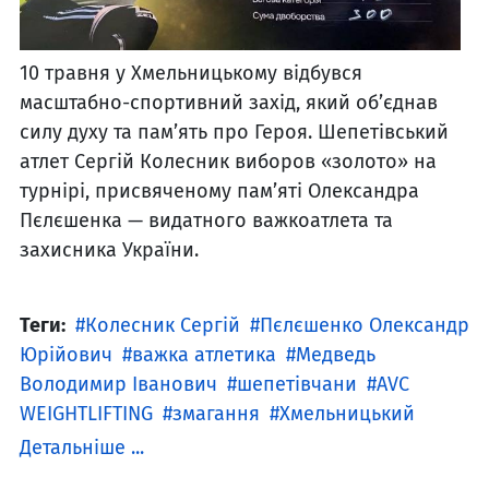
10 травня у Хмельницькому відбувся
масштабно-спортивний захід, який об’єднав
силу духу та пам’ять про Героя. Шепетівський
атлет Сергій Колесник виборов «золото» на
турнірі, присвяченому пам’яті Олександра
Пєлєшенка — видатного важкоатлета та
захисника України.
Теги:
Колесник Сергій
Пєлєшенко Олександр
Юрійович
важка атлетика
Медведь
Володимир Іванович
шепетівчани
AVC
WEIGHTLIFTING
змагання
Хмельницький
Детальніше ...