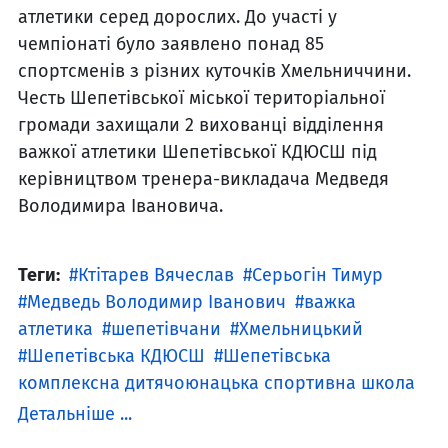
атлетики серед дорослих. До участі у
чемпіонаті було заявлено понад 85
спортсменів з різних куточків Хмельниччини.
Честь Шепетівської міської територіальної
громади захищали 2 вихованці відділення
важкої атлетики Шепетівської КДЮСШ під
керівництвом тренера-викладача Медведя
Володимира Івановича.
Теги:
Ктітарев Вячеслав
Серьогін Тимур
Медведь Володимир Іванович
важка
атлетика
шепетівчани
Хмельницький
Шепетівська КДЮСШ
Шепетівська
комплексна дитячоюнацька спортивна школа
Детальніше ...