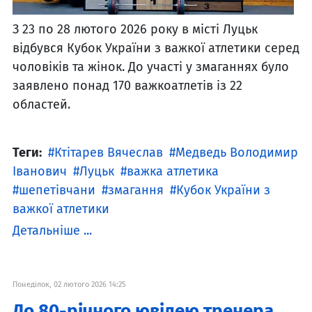
З 23 по 28 лютого 2026 року в місті Луцьк
відбувся Кубок України з важкої атлетики серед
чоловіків та жінок. До участі у змаганнях було
заявлено понад 170 важкоатлетів із 22
областей.
Теги:
Ктітарев Вячеслав
Медведь Володимир
Іванович
Луцьк
важка атлетика
шепетівчани
змагання
Кубок України з
важкої атлетики
Детальніше ...
Понеділок, 02 лютого 2026 14:25
До 80-річного ювілею тренера