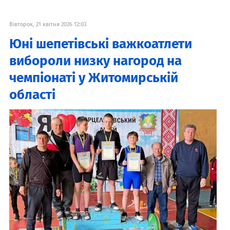
Вівторок, 21 квітня 2026 12:03
Юні шепетівські важкоатлети
вибороли низку нагород на
чемпіонаті у Житомирській
області