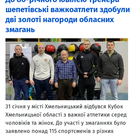
шепетівські важкоатлети здобули
дві золоті нагороди обласних
змагань
31 січня у місті Хмельницький відбувся Кубок
Хмельницької області з важкої атлетики серед
чоловіків та жінок. До участі у змаганнях було
заявлено понад 115 спортсменів з різних