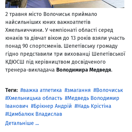
2 травня місто Волочиськ приймало
найсильніших юних важкоатлетів
Хмельниччини. У чемпіонаті області серед
юнаків та дівчат віком до 13 років взяли участь
понад 90 спортсменів. Шепетівську громаду
гідно представили три вихованці Шепетівської
КДЮСШ під керівництвом досвідченого
тренера-викладача
Володимира Медведя
.
Теги:
важка атлетика
змагання
Волочиськ
Хмельницька область
Медведь Володимир
Іванович
Брікнер Андрій
Надь Крістіна
Цимбалюк Владислав
Детальніше ...