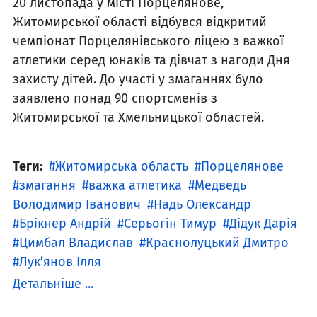
20 листопада у місті Порцелянове,
Житомирської області відбувся відкритий
чемпіонат Порцелянівського ліцею з важкої
атлетики серед юнаків та дівчат з нагоди Дня
захисту дітей. До участі у змаганнях було
заявлено понад 90 спортсменів з
Житомирської та Хмельницької областей.
Теги:
Житомирська область
Порцелянове
змагання
важка атлетика
Медведь
Володимир Іванович
Надь Олександр
Брікнер Андрій
Серьогін Тимур
Дідук Дарія
Цимбал Владислав
Краснолуцький Дмитро
Лук’янов Ілля
Детальніше ...