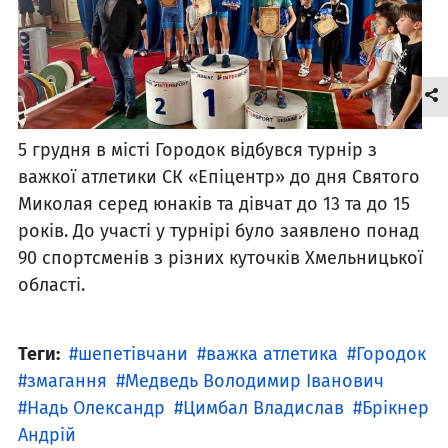
5 грудня в місті Городок відбувся турнір з
важкої атлетики СК «Епіцентр» до дня Святого
Миколая серед юнаків та дівчат до 13 та до 15
років. До участі у турнірі було заявлено понад
90 спортсменів з різних куточків Хмельницької
області.
Теги:
шепетівчани
важка атлетика
Городок
змагання
Медведь Володимир Іванович
Надь Олександр
Цимбал Владислав
Брікнер
Андрій