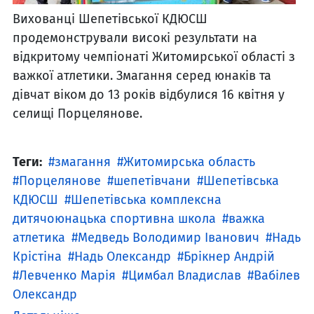
Вихованці Шепетівської КДЮСШ
продемонстрували високі результати на
відкритому чемпіонаті Житомирської області з
важкої атлетики. Змагання серед юнаків та
дівчат віком до 13 років відбулися 16 квітня у
селищі Порцелянове.
Теги:
змагання
Житомирська область
Порцелянове
шепетівчани
Шепетівська
КДЮСШ
Шепетівська комплексна
дитячоюнацька спортивна школа
важка
атлетика
Медведь Володимир Іванович
Надь
Крістіна
Надь Олександр
Брікнер Андрій
Левченко Марія
Цимбал Владислав
Вабілев
Олександр