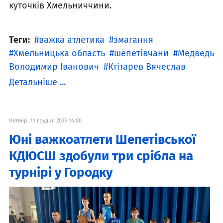
куточків Хмельниччини.
Теги:
важка атлетика
змагання
Хмельницька область
шепетівчани
Медведь
Володимир Іванович
Ктітарев Вячеслав
Детальніше ...
Четвер, 11 грудня 2025 14:00
Юні важкоатлети Шепетівської
КДЮСШ здобули три срібла на
турнірі у Городку