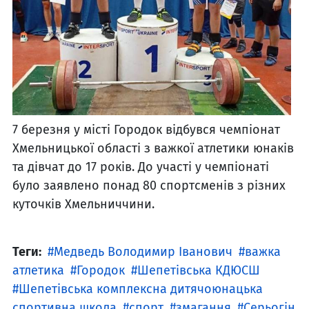
7 березня у місті Городок відбувся чемпіонат
Хмельницької області з важкої атлетики юнаків
та дівчат до 17 років. До участі у чемпіонаті
було заявлено понад 80 спортсменів з різних
куточків Хмельниччини.
Теги:
Медведь Володимир Іванович
важка
атлетика
Городок
Шепетівська КДЮСШ
Шепетівська комплексна дитячоюнацька
спортивна школа
спорт
змагання
Серьогін