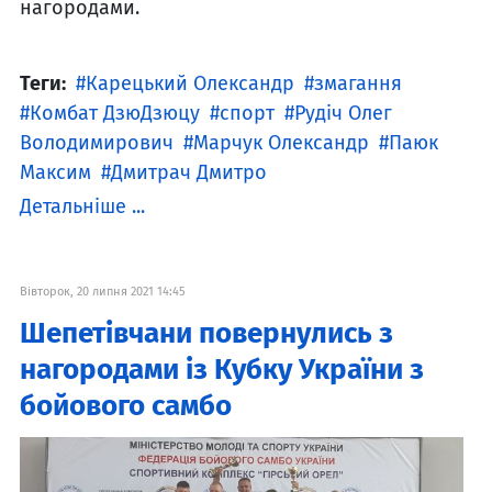
нагородами.
Теги:
Карецький Олександр
змагання
Комбат ДзюДзюцу
спорт
Рудіч Олег
Володимирович
Марчук Олександр
Паюк
Максим
Дмитрач Дмитро
Детальніше ...
Вівторок, 20 липня 2021 14:45
Шепетівчани повернулись з
нагородами із Кубку України з
бойового самбо