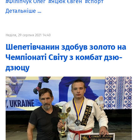
Філіпчук Олег
Яцюк Євген
спорт
Детальніше ...
Неділя, 29 серпня 2021 14:40
Шепетівчанин здобув золото на
Чемпіонаті Світу з комбат дзю-
дзюцу