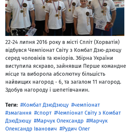
22-24 липня 2016 року в місті Спліт (Хорватія)
відбувся Чемпіонат Світу з Комбат Дзю-дзюцу
серед чоловіків та юніорів. Збірна України
виступила яскраво, зайнявши Перше командне
місце та виборола абсолютну більшість
найвищих нагород - 6, та загалом 11 нагород.
Здобув нагороду і шепетівчанин.
Теги:
Комбат ДзюДзюцу
чемпіонат
змагання
спорт
Чемпіонат Світу з Комбат
ДзюДзюцу
Марчук Олександр
Марчук
Олександр Іванович
Рудич Олег