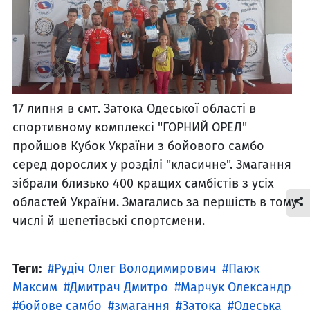
17 липня в смт. Затока Одеської області в
спортивному комплексі "ГОРНИЙ ОРЕЛ"
пройшов Кубок України з бойового самбо
серед дорослих у розділі "класичне". Змагання
зібрали близько 400 кращих самбістів з усіх
областей України. Змагались за першість в тому
числі й шепетівські спортсмени.
Теги:
Рудіч Олег Володимирович
Паюк
Максим
Дмитрач Дмитро
Марчук Олександр
бойове самбо
змагання
Затока
Одеська