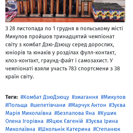
З 28 листопада по 1 грудня в польському місті
Микулов пройшов тринадцятий чемпіонат
світу з комбат Дзю-Дзюцу серед дорослих,
юніорів та юнаків у розділах фулл-контакт,
клоз-контакт, граунд-файт і самозахист. У
чемпіонаті взяли участь 783 спортсмени з 38
країн світу.
Теги:
Комбат ДзюДзюцу
змагання
Микулов
Польща
шепетівчани
Марчук Антон
Зуєва
Марія Миколаївна
Безпалова Яна
Кушик
Олена Ігорівна
Яцюк Євгеній
Зуєва Ірина
Миколаївна
Школьнік Катерина
Степанюк