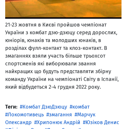
21-23 жовтня в Києві пройшов чемпіонат
України з комбат дзю-дзюцу серед дорослих,
юніорів, юнаків та молодших юнаків, в
розділах фулл-контакт та клоз-контакт. В
змаганнях взяли участь більше трьохсот
спортсменів які виборювали звання
найкращих що будуть представляти збірну
команду України на чемпіонаті Світу в Іспанії,
який відбудеться 2-4 грудня 2022 року.
Теги:
Комбат ДзюДзюцу
комбат
Локомотивець
змагання
Марчук
Олександр
Хрипонюк Андрій
Юзіков Денис