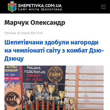
Марчук Олександр
П'ятниця, 06 грудня 2024 17:46
Шепетівчани здобули нагороди
на чемпіонаті світу з комбат Дзю-
Дзюцу