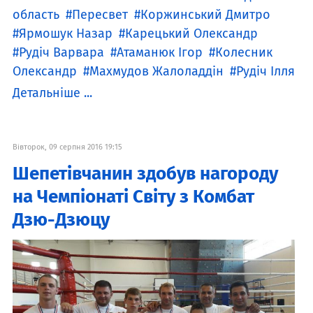
область
Пересвет
Коржинський Дмитро
Ярмошук Назар
Карецький Олександр
Рудіч Варвара
Атаманюк Ігор
Колесник
Олександр
Махмудов Жалоладдін
Рудіч Ілля
Детальніше ...
Вівторок, 09 серпня 2016 19:15
Шепетівчанин здобув нагороду
на Чемпіонаті Світу з Комбат
Дзю-Дзюцу