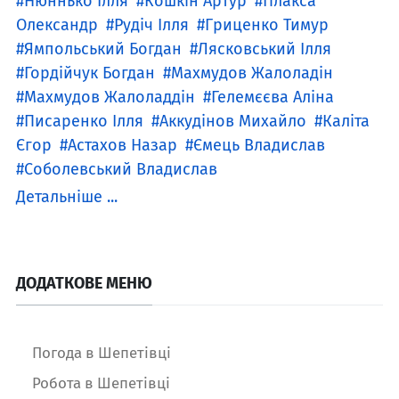
Нюннько Ілля
Кошкін Артур
Плакса
Олександр
Рудіч Ілля
Гриценко Тимур
Ямпольський Богдан
Лясковський Ілля
Гордійчук Богдан
Махмудов Жалоладін
Махмудов Жалоладдін
Гелемєєва Аліна
Писаренко Ілля
Аккудінов Михайло
Каліта
Єгор
Астахов Назар
Ємець Владислав
Соболевський Владислав
Детальніше ...
ДОДАТКОВЕ МЕНЮ
Погода в Шепетівці
Робота в Шепетівці