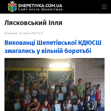
Лясковський Ілля
Понеділок, 18 липня 2022 15:37
Вихованці Шепетівської КДЮСШ
змагались у вільній боротьбі