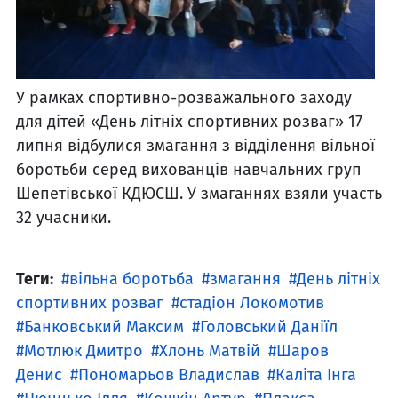
У рамках спортивно-розважального заходу
для дітей «День літніх спортивних розваг» 17
липня відбулися змагання з відділення вільної
боротьби серед вихованців навчальних груп
Шепетівської КДЮСШ. У змаганнях взяли участь
32 учасники.
Теги:
вільна боротьба
змагання
День літніх
спортивних розваг
стадіон Локомотив
Банковський Максим
Головський Даніїл
Мотлюк Дмитро
Хлонь Матвій
Шаров
Денис
Пономарьов Владислав
Каліта Інга