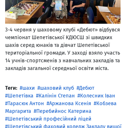
3-4 червня у шаховому клубі «Дебют» відбувся
чемпіонат Шепетівської КДЮСШ зі швидких
шахів серед юнаків та дівчат Шепетівської
територіальної громади. У заході взяло участь
14 учнів-спортсменів з навчальних закладів та
закладів загальної середньої освіти міста.
Теги:
шахи
шаховий клуб
Дебют
Шепетівка
Калінін Степан
Колесник Іван
Тарасюк Антон
Аржанова Ксенія
Кобзева
Маргарита
Перебийнос Катерина
Шепетівський професійний ліцей
Шепетівський фаховий коледж Закладу вищої