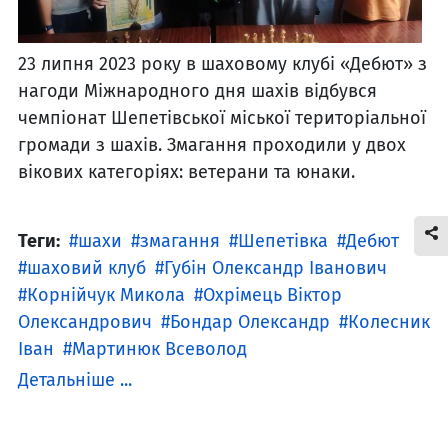
23 липня 2023 року в шаховому клубі «Дебют» з
нагоди Міжнародного дня шахів відбувся
чемпіонат Шепетівської міської територіальної
громади з шахів. Змагання проходили у двох
вікових категоріях: ветерани та юнаки.
Теги:
шахи
змагання
Шепетівка
Дебют
шаховий клуб
Губін Олександр Іванович
Корнійчук Микола
Охрімець Віктор
Олександрович
Бондар Олександр
Колесник
Іван
Мартинюк Всеволод
Детальніше ...