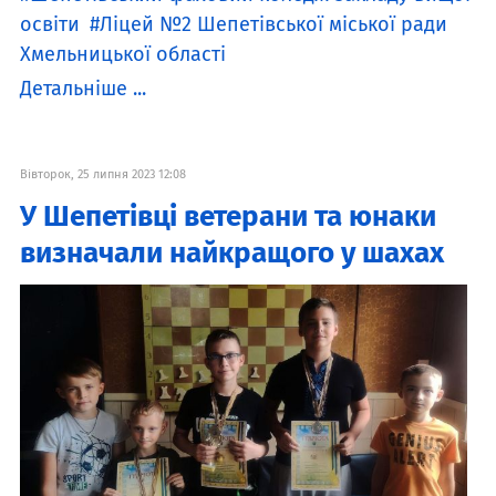
освіти
Ліцей №2 Шепетівської міської ради
Хмельницької області
Детальніше ...
Вівторок, 25 липня 2023 12:08
У Шепетівці ветерани та юнаки
визначали найкращого у шахах