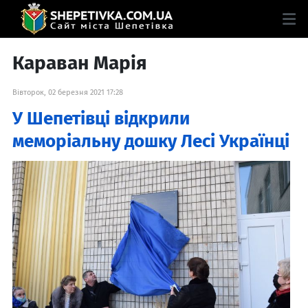
Караван Марія
Вівторок, 02 березня 2021 17:28
У Шепетівці відкрили
меморіальну дошку Лесі Українці