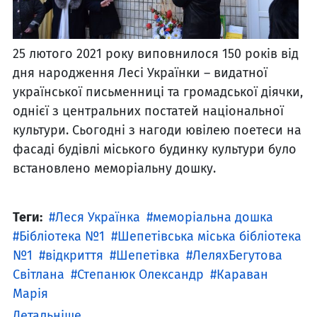
25 лютого 2021 року виповнилося 150 років від
дня народження Лесі Українки – видатної
української письменниці та громадської діячки,
однієї з центральних постатей національної
культури. Сьогодні з нагоди ювілею поетеси на
фасаді будівлі міського будинку культури було
встановлено меморіальну дошку.
Теги:
Леся Українка
меморіальна дошка
Бібліотека №1
Шепетівська міська бібліотека
№1
відкриття
Шепетівка
ЛеляхБегутова
Світлана
Степанюк Олександр
Караван
Марія
Детальніше ...