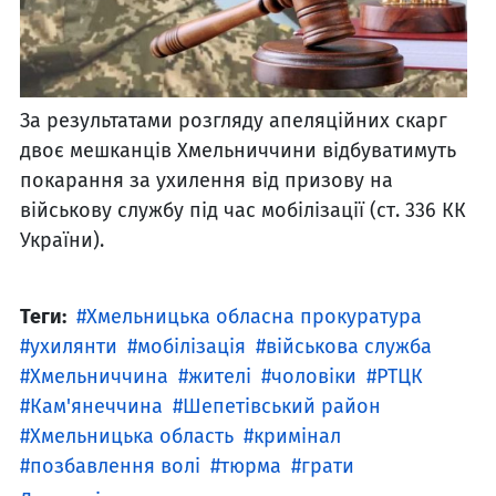
За результатами розгляду апеляційних скарг
двоє мешканців Хмельниччини відбуватимуть
покарання за ухилення від призову на
військову службу під час мобілізації (ст. 336 КК
України).
Теги:
Хмельницька обласна прокуратура
ухилянти
мобілізація
військова служба
Хмельниччина
жителі
чоловіки
РТЦК
Кам'янеччина
Шепетівський район
Хмельницька область
кримінал
позбавлення волі
тюрма
грати