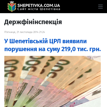
Держфінінспекція
П'ятниця, 21 листопада 2014 21:24
У Шепетівській ЦРЛ виявили
порушення на суму 219,0 тис. грн.