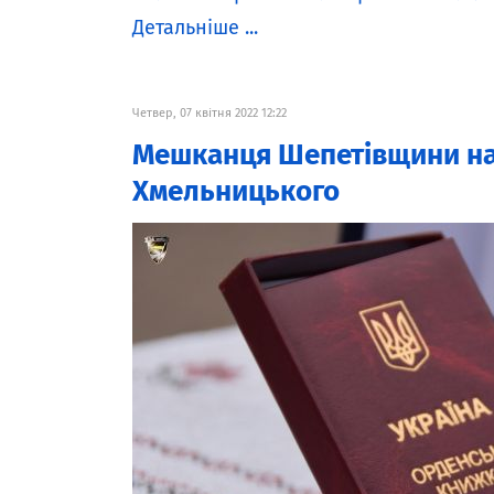
Детальніше ...
Четвер, 07 квітня 2022 12:22
Мешканця Шепетівщини на
Хмельницького