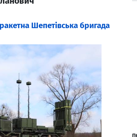
сланович
 ракетна Шепетівська бригада
П