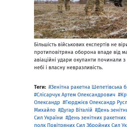
Більшість військових експертів не ві
протиповітряна оборона впаде від мас
авіаційні удари окупанти починали з
небі і власну невразливість.
Теги:
Зенітна ракетна Шепетівська б
Слісарчук Артем Олександрович
Кр
Олександр
Гюрджієв Олександр Рус
Михайло
Дугар Віталій
День зенітн
Сил України
День зенітних ракетних 
полк Повітряних Сил Збройних Сил У