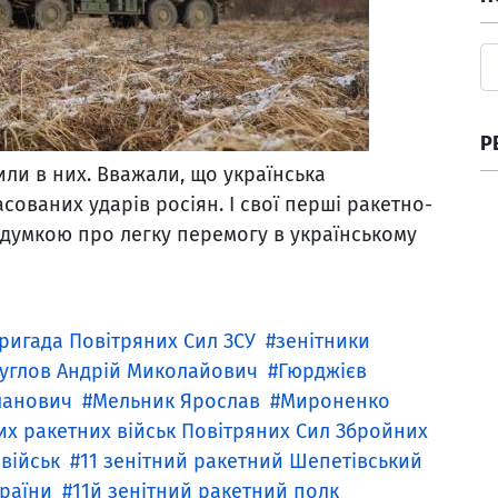
Р
рили в них. Вважали, що українська
ованих ударів росіян. І свої перші ракетно-
 думкою про легку перемогу в українському
ригада Повітряних Сил ЗСУ
зенітники
углов Андрій Миколайович
Гюрджієв
ланович
Мельник Ярослав
Мироненко
их ракетних військ Повітряних Сил Збройних
військ
11 зенітний ракетний Шепетівський
країни
11й зенітний ракетний полк