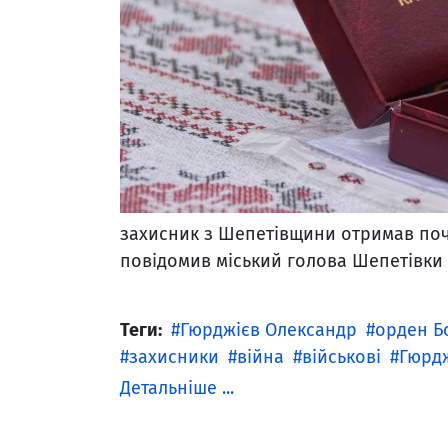
захисник з Шепетівщини отримав поче
повідомив міський голова Шепетівки В
Теги:
Гюрджієв Олександр
орден Б
захисники
війна
військові
Гюрдж
Детальніше ...