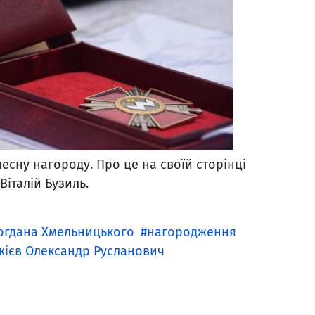
сну нагороду. Про це на своїй сторінці
італій Бузиль.
огдана Хмельницького
нагородження
ієв Олександр Русланович