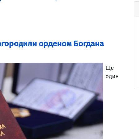
городили орденом Богдана
Ще
один