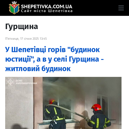
Гурщина
П'ятниця, 17 січня 2025 13:45
У Шепетівці горів "будинок
юстиції", а в у селі Гурщина -
житловий будинок