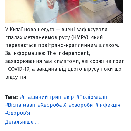
У Китаї нова недуга — вчені зафіксували
спалах метапневмовірусу (HMPV), який
передається повітряно-краплинним шляхом.
За інформацією The Independent,
захворювання має симптоми, які схожі на грип
і COVID-19, а вакцина від цього вірусу поки що
відсутня.
Теги:
пташиний грип
кір
Поліомієліт
Віспа мавп
Хвороба X
хвороби
інфекція
здоров'я
Детальніше ...