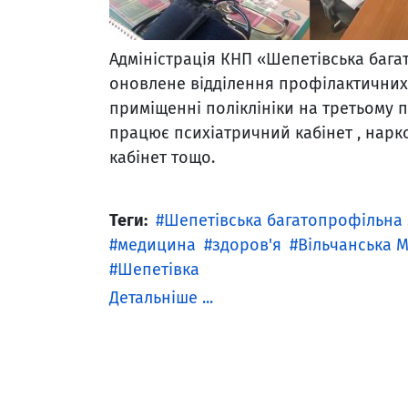
Адміністрація КНП «Шепетівська бага
оновлене відділення профілактичних
приміщенні поліклініки на третьому по
працює психіатричний кабінет , нарк
кабінет тощо.
Теги:
Шепетівська багатопрофільна 
медицина
здоров'я
Вільчанська М
Шепетівка
Детальніше ...