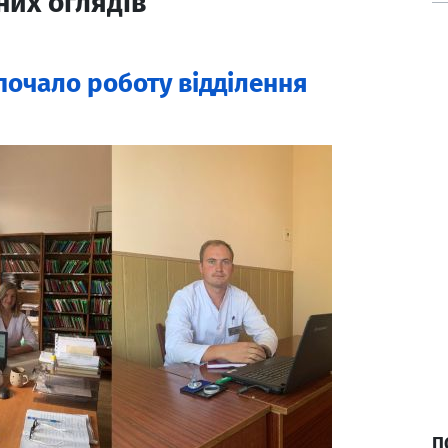
них оглядів
зпочало роботу відділення
П