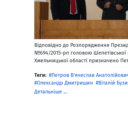
Відповідно до Розпорядження Президе
№694/2015-рп головою Шепетівської 
Хмельницької області призначено Пет
Теги:
Петров В'ячеслав Анатолійови
Олександр Дмитришин
Віталій Буз
Детальніше ...