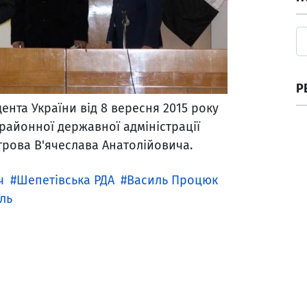
Р
нта України від 8 вересня 2015 року
районної державної адміністрації
рова В'ячеслава Анатолійовича.
ч
Шепетівська РДА
Василь Процюк
иль