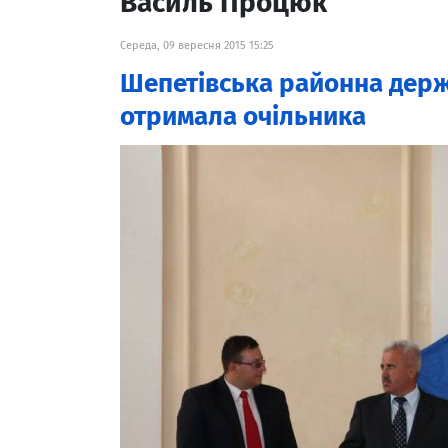
Василь Процюк
Середа, 09 вересня 2015 15:25
Шепетівська районна держ
отримала очільника