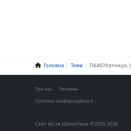
Головна
Теми
П&#039;ятниця, 
Про нас
Реклама
Політика конфіденційності
Сайт міста Шепетівка ©2005-2026