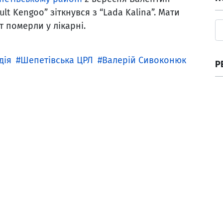
lt Kengoo” зіткнувся з “Lada Kalina”. Мати
т померли у лікарні.
дія
Шепетівська ЦРЛ
Валерій Сивоконюк
Р