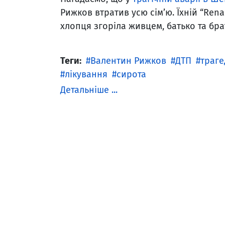
Рижков втратив усю сім’ю. Їхній “Renau
хлопця згоріла живцем, батько та бра
Теги:
Валентин Рижков
ДТП
траге
лікування
сирота
Детальніше ...