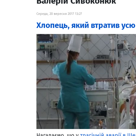
Валерій Сивоконюк
Середа, 20 вересня 2017 13:27
Хлопець, який втратив усю
Нагадаємо, що у
трагічній аварії в Ш