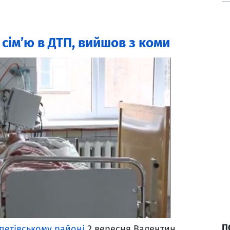
 сім’ю в ДТП, вийшов з коми
П
епетівському районі
2 вересня Валентин