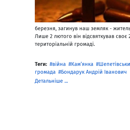
березня, загинув наш земляк - житель
Лише 2 лютого він відсвяткував своє 
територіальній громаді.
Теги:
війна
Кам’янка
Шепетівськ
громада
Бондарук Андрій Іванович
Детальніше ...