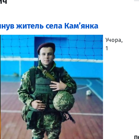
ич
инув житель села Кам’янка
Учора,
1
П