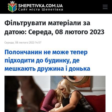
Фільтрувати матеріали за
датою: Середа, 08 лютого 2023
Середа, 08 лютого 2023 14:57
Полончанин не може тепер
підходити до будинку, де
мешкають дружина і донька