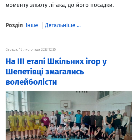
моменту зльоту літака, до його посадки.
Розділ
Інше
Детальніше ...
Середа, 15 листопада 2023 12:25
На III етапі Шкільних ігор у
Шепетівці змагались
волейболісти