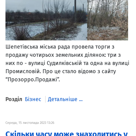
Шепетівська міська рада провела торги з
продажу чотирьох земельних ділянок: три з
них по - вулиці Судилківській та одна на вулиці
Промисловій. Про це стало відомо з сайту
“Прозорро.Продажі”.
Розділ
Бізнес
Детальніше ...
Середа, 15 листопада 2023 13:26
Скільки часу може знаходитись у