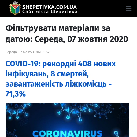
Фільтрувати матеріали за
датою: Середа, 07 жовтня 2020
Середа, 07 жовтня 2020 19:41
COVID-19: рекордні 408 нових
інфікувань, 8 смертей,
завантаженість ліжкомісць -
71,3%