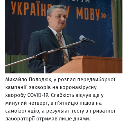
Михайло Полодюк, у розпал передвиборчої
кампанії, захворів на коронавірусну
хворобу COVID-19. Слабкість відчув ще у
минулий четверг, в п’ят­ни­цю пішов на
самоізоляцію, а результат тесту з приватної
лабораторії отримав лише днями.