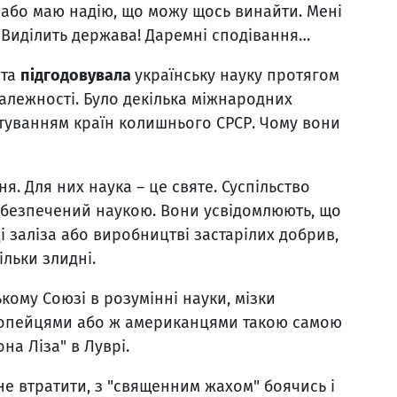
 або маю надію, що можу щось винайти. Мені
у? Виділить держава! Даремні сподівання…
ота
підгодовувала
українську науку протягом
алежності. Було декілька міжнародних
нтуванням країн колишнього СРСР. Чому вони
я. Для них наука – це святе. Суспільство
забезпечений наукою. Вони усвідомлюють, що
 заліза або виробництві застарілих добрив,
ільки злидні.
кому Союзі в розумінні науки, мізки
ропейцями або ж американцями такою самою
на Ліза" в Луврі.
е втратити, з "священним жахом" боячись і