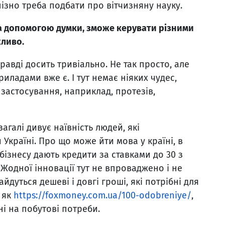
пізно треба подбати про вітчизняну науку.
а допомогою думки, зможе керувати різними
жливо.
равді досить тривіально. Не так просто, але
иладами вже є. І тут немає ніяких чудес,
 застосування, наприклад, протезів,
загалі дивує наївність людей, які
 Україні. Про що може йти мова у країні, в
бізнесу дають кредити за ставками до 30 з
 Жодної інновації тут не впроваджено і не
дуться дешеві і довгі гроші, які потрібні для
 як
https://foxmoney.com.ua/100-odobreniye/
,
ні на побутові потреби.