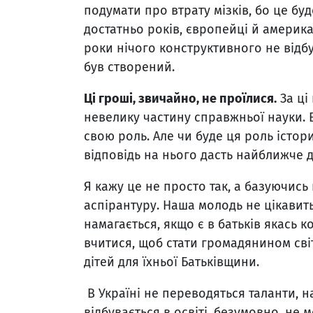
подумати про втрату мізків, бо це бу
достатньо років, європейці й американ
роки нічого конструктивного не відб
був створений.
Ці гроші, звичайно, не проїлися
.
За ці
невелику частину справжньої науки. Во
свою роль. Але чи буде ця роль істори
відповідь на нього дасть найближче д
Я кажу це не просто так, а базуючись
аспірантуру. Наша молодь не цікавит
намагається, якщо є в батьків якась к
вчитися, щоб стати громадянином світу
дітей для їхньої Батьківщини.
В Україні не переводяться таланти, н
відбувається в освіті, безумовно, не 