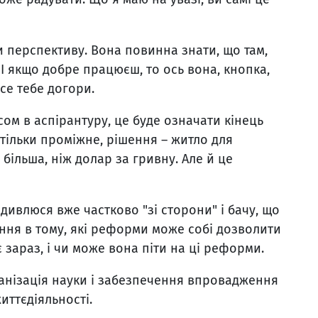
и перспективу. Вона повинна знати, що там,
 І якщо добре працюєш, то ось вона, кнопка,
есе тебе догори.
м в аспірантуру, це буде означати кінець
 тільки проміжне, рішення – житло для
 більша, ніж долар за гривну. Але й це
 дивлюся вже частково "зі сторони" і бачу, що
ання в тому, які реформи може собі дозволити
є зараз, і чи може вона піти на ці реформи.
ганізація науки і забезпечення впровадження
життєдіяльності.