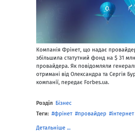
Компанія Фрінет, що надає провайдер
збільшила статутний фонд на $ 31 мл
провайдера. Як повідомляли генерал
отримані від Олександра та Сергія Б
компанії, передає Forbes.ua.
Розділ
Бізнес
Теги:
фрінет
провайдер
інтернет
Детальніше ...