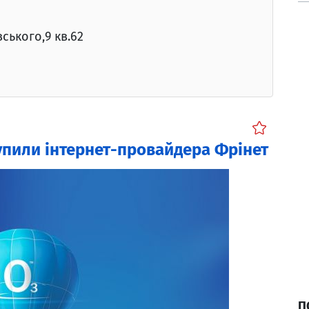
ського,9 кв.62
купили інтернет-провайдера Фрінет
П