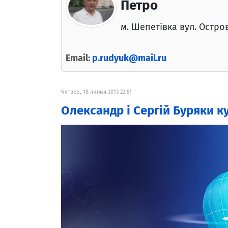
Петро
м. Шепетівка вул. Остров
Email:
p.rudyuk@mail.ru
Четвер, 18 липня 2013 22:51
Олександр і Сергій Буряки 