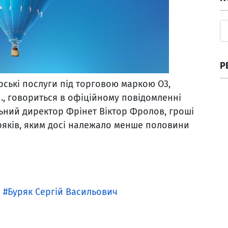
Р
ські послуги під торговою маркою О3,
н., говориться в офіційному повідомленні
ьний директор Фрінет Віктор Фролов, гроші
уряків, яким досі належало менше половини
Буряк Сергій Васильович