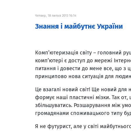
Четвер, 18 липня 2013 16:14
Знання і майбутнє України
Комп’ютеризація світу – головний руш
комп’ютері є доступ до мережі Інтерне
питання і довести до мене все, що з 
принципово нова ситуація для людини
Це взагалі новий світ! Ще новий для н
формує наші пластичні мізки. Так от, 
збільшуватись. Розшарування між у
громадянами споживацького типу буд
Я не футурист, але у світі майбутньо