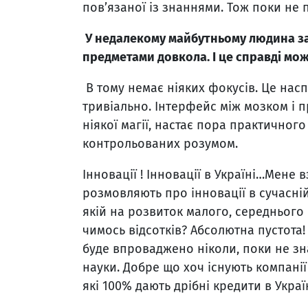
пов’язаної із знаннями. Тож поки не 
У недалекому майбутньому людина з
предметами довкола. І це справді мо
В тому немає ніяких фокусів. Це насп
тривіально. Інтерфейс між мозком і пр
ніякої магії, настає пора практичного
контрольованих розумом.
Інновації ! Інновації в Україні…Мене в
розмовляють про інновації в сучасній
якій на розвиток малого, середнього 
чимось відсотків? Абсолютна пустота!
буде впроваджено ніколи, поки не знай
науки. Добре що хоч існують компанії
які 100% дають дрібні кредити в Украї