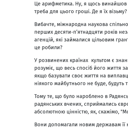
Це арифметика. Ну, я щось винайшов
треба для цього гроші. Де я їх візьм
Вибачте, міжнародна наукова спільн
перших десяти-п’ятнадцяти років нез
агенцій, які займалися цільовим гра
це робили?
У розвинених країнах культом є знанн
розуміє, що весь спосіб його життя 
якщо базувати своє життя на виплавці
ніякого майбутнього не буде, будуть т
Тому те, що було нароблено в Радянсь
радянських вчених, сприймались єв
абсолютною цінністю, як, скажімо, "Мо
Вони допомагали новим державам її н