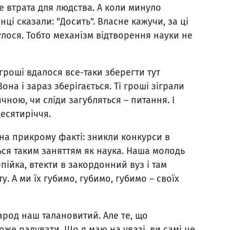
де втрата для людства. А коли минуло
ці сказали: "Досить". Власне кажучи, за ці
улося. Тобто механізм відтворення науки не
 гроші вдалося все-таки зберегти тут
на і зараз зберігається. Ті гроші зіграли
чною, чи сліди загубляться – питання. І
есятиріччя.
 на прикрому факті: зникли конкурси в
ься таким заняттям як наука. Наша молодь
опійка, втекти в закордонний вуз і там
. А ми їх губимо, губимо, губимо – своїх
арод наш талановитий. Але те, що
може радувати. Що я маю на увазі, ви самі це