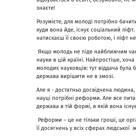
знаєте!
Розумієте, для молоді потрібно бачит
куди вона йде, існує соціальний ліфт.
натискаєш її своєю роботою, і ліфт н
Якщо молодь не піде найближчим часо
науки в цій країні. Найпростіше, хоча
молодих науковців: тут віддача була б
держава вирішити не в змозі.
Але я - достатньо досвідчена людина,
науці потрібні реформи. Але все пит
держава в тій формі, в якій вона існу
Реформи – це не тільки гроші, це ор
її досягнень у всіх сферах людської 