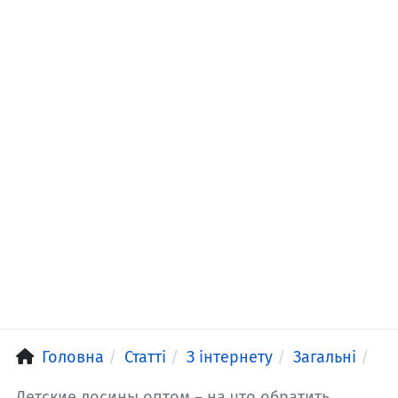
Головна
Статті
З інтернету
Загальні
Детские лосины оптом – на что обратить