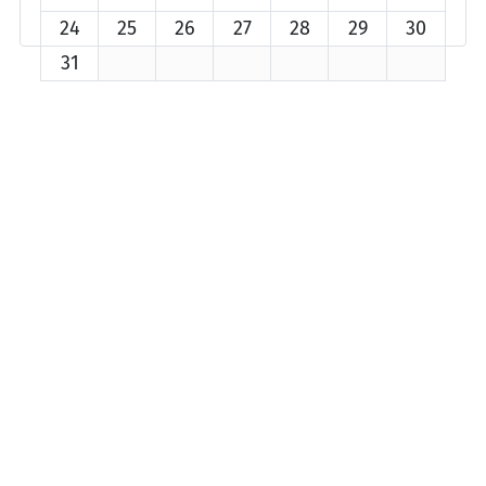
24
25
26
27
28
29
30
31