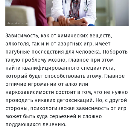
Зависимость, как от химических веществ,
алкоголя, так и и от азартных игр, имеет
пагубные последствия для человека. Побороть
такую проблему можно, главное при этом
найти квалифицированного специалиста,
который будет способствовать этому. Главное
отличие игромании от алко или
наркозависимости состоит в том, что не нужно
проводить никаких детоксикаций. Но, с другой
стороны, психологическая зависимость от игр
может быть куда серьезней и сложно
поддающихся лечению.