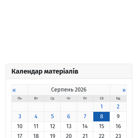
Календар матеріалів
«
Серпень 2026
»
Пн
Вт
Ср
Чт
Пт
Сб
Нд
1
2
3
4
5
6
7
8
9
10
11
12
13
14
15
16
17
18
19
20
21
22
23