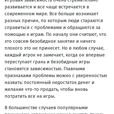
Игровая зависимость очень стремительно
развивается и все чаще встречается в
современном мире. Все больше возникает
разных причин, по которым люди стараются
справиться с проблемами и обращаются за
помощью к играм. По началу они считают, что
это совсем безобидное занятие и ничего
плохого это не принесет. Но в любом случае,
каждый игрок не замечает, когда он впервые
переступает грань и безобидные игры
становятся зависимостью. Главными
признаками проблемы можно с уверенностью
назвать: постоянный недостаток денег и
желание что-то продать, чтобы вновь
потратить все на игры.
В большинстве случаев популярными