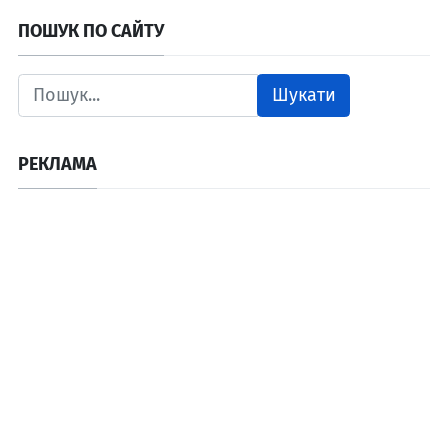
ПОШУК ПО САЙТУ
Шукати
РЕКЛАМА