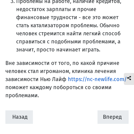
Проблемы на работе, наличие кредитов,
недостаток зарплаты и прочие
финансовые трудности - все это может
стать катализатором проблемы. Обычно
человек стремится найти легкий способ
справиться с подобными проблемами, а
значит, просто начинает играть.
Вне зависимости от того, по какой причине
человек стал игроманом, клиника лечения
зависимости Нью Лайф
https://nc-newlife.com/
поможет каждому побороться со своими
проблемами.
Назад
Вперед