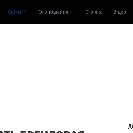
Статті
Оголошення
Стрічка
Відео
Д