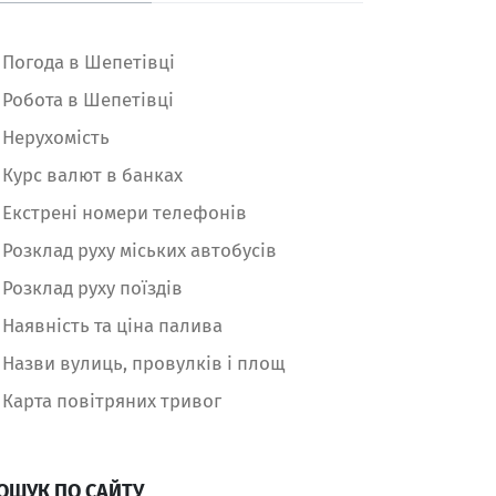
Погода в Шепетівці
Робота в Шепетівці
Нерухомість
Курс валют в банках
Екстрені номери телефонів
Розклад руху міських автобусів
Розклад руху поїздів
Наявність та ціна палива
Назви вулиць, провулків і площ
Карта повітряних тривог
ОШУК ПО САЙТУ