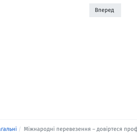
Вперед
агальні
Міжнародні перевезення – довіртеся про