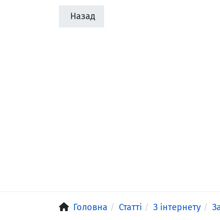
Назад
Головна
Статті
З інтернету
З