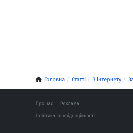
Головна
Статті
З інтернету
З
Про нас
Реклама
Політика конфіденційності