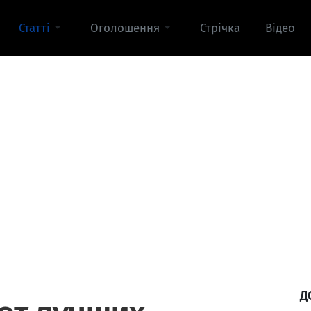
Статті
Оголошення
Стрічка
Відео
Д