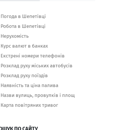
Погода в Шепетівці
Робота в Шепетівці
Нерухомість
Курс валют в банках
Екстрені номери телефонів
Розклад руху міських автобусів
Розклад руху поїздів
Наявність та ціна палива
Назви вулиць, провулків і площ
Карта повітряних тривог
ОШУК ПО САЙТУ