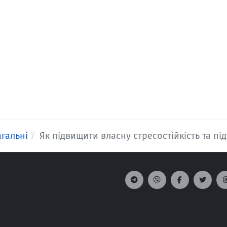
агальні
Як підвищити власну стресостійкість та пі