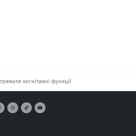
дтримати когнітивні функції