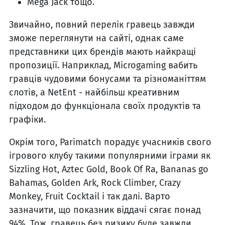
Mega Jack тощо.
Звичайно, повний перелік гравець завжди
зможе переглянути на сайті, однак саме
представники цих брендів мають найкращі
пропозиції. Наприклад, Microgaming вабить
гравців чудовими бонусами та різноманіттям
слотів, а NetEnt - найбільш креативним
підходом до функціонала своїх продуктів та
графіки.
Окрім того, Parimatch порадує учасників свого
ігрового клубу такими популярними іграми як
Sizzling Hot, Aztec Gold, Book Of Ra, Bananas go
Bahamas, Golden Ark, Rock Climber, Crazy
Monkey, Fruit Cocktail і так далі. Варто
зазначити, що показник віддачі сягає понад
94%. Тож, гравець без ризику буде завжди