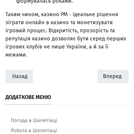
формувалась роками.
Таким чином, казино PM - ідеальне рішення
зіграти онлайн в казино та монетизувати
ігровий процес. Відкритість, прозорість та
репутація казино дозволяє бути серед перших
ігрових клубів не лише України, а й за її
межами.
Назад
Вперед
ДОДАТКОВЕ МЕНЮ
Погода в Шепетівці
Робота в Шепетівці