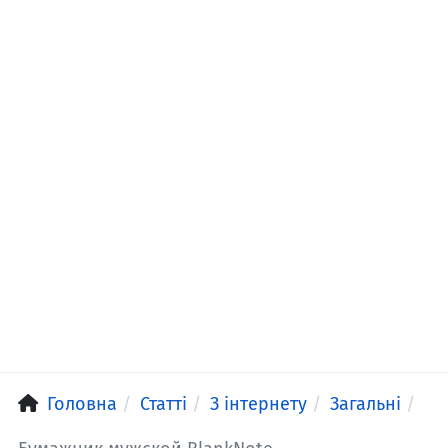
Головна
Статті
З інтернету
Загальні