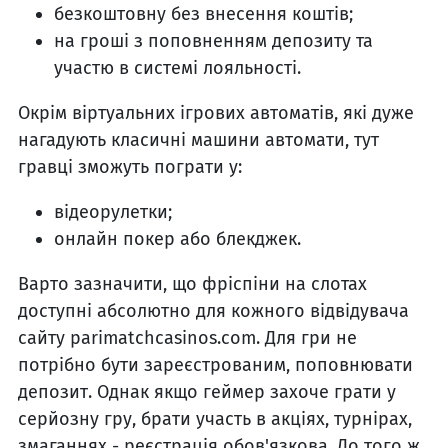
безкоштовну без внесення коштів;
на гроші з поповненням депозиту та
участю в системі лояльності.
Окрім віртуальних ігрових автоматів, які дуже
нагадують класичні машини автомати, тут
гравці зможуть пограти у:
відеорулетки;
онлайн покер або блекджек.
Варто зазначити, що фріспіни на слотах
доступні абсолютно для кожного відвідувача
сайту parimatchcasinos.com. Для гри не
потрібно бути зареєстрованим, поповнювати
депозит. Однак якщо геймер захоче грати у
серйозну гру, брати участь в акціях, турнірах,
змаганнях - реєстрація обов'язкова. До того ж,