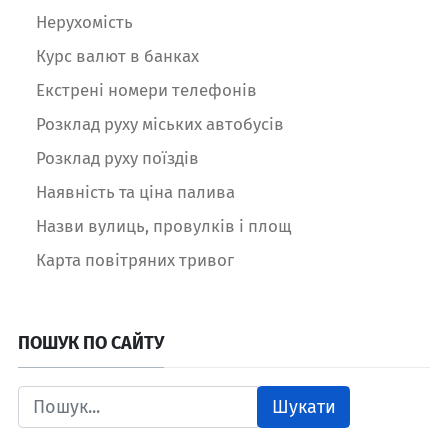
Нерухомість
Курс валют в банках
Екстрені номери телефонів
Розклад руху міських автобусів
Розклад руху поїздів
Наявність та ціна палива
Назви вулиць, провулків і площ
Карта повітряних тривог
ПОШУК ПО САЙТУ
Шукати