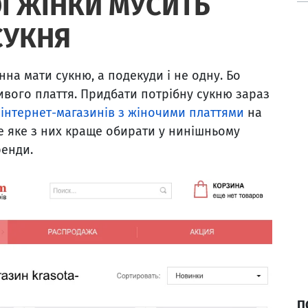
Ї ЖІНКИ МУСИТЬ
СУКНЯ
на мати сукню, а подекуди і не одну. Бо
вого плаття. Придбати потрібну сукню зараз
ч
інтернет-магазинів з жіночими платтями
на
ле яке з них краще обирати у нинішньому
ренди.
П