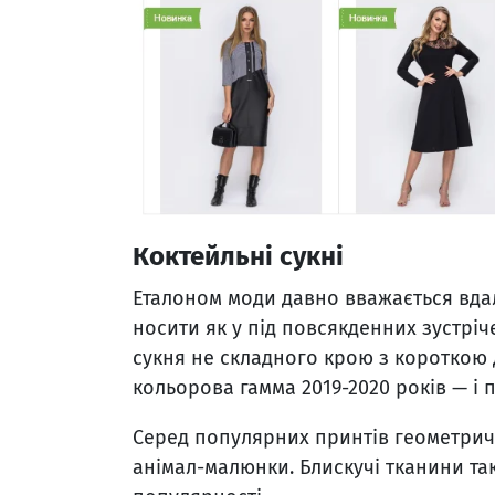
Коктейльні сукні
Еталоном моди давно вважається вдал
носити як у під повсякденних зустрічей
сукня не складного крою з короткою
кольорова гамма 2019-2020 років — і п
Серед популярних принтів геометричн
анімал-малюнки. Блискучі тканини так