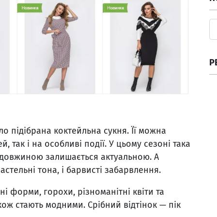
Р
о підібрана коктейльна сукня. Її можна
, так і на особливі події. У цьому сезоні така
 довжиною залишається актуальною. А
астельні тона, і барвисті забарвлення.
і форми, горохи, різноманітні квіти та
ож стають модними. Срібний відтінок — пік