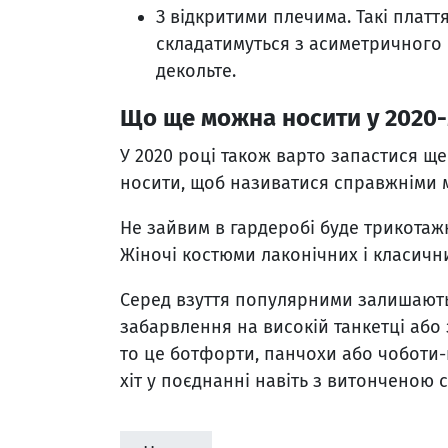
З відкритими плечима. Такі плат
складатимуться з асиметричного 
декольте.
Що ще можна носити у 2020
У 2020 році також варто запастися ще
носити, щоб називатися справжніми
Не зайвим в гардеробі буде трикотаж
Жіночі костюми лаконічних і класични
Серед взуття популярними залишають
забарвлення на високій танкетці або
то це ботфорти, панчохи або чоботи-г
хіт у поєднанні навіть з витонченою 