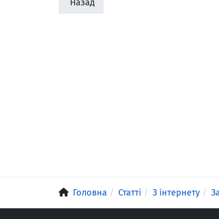
Назад
Головна
Статті
З інтернету
З