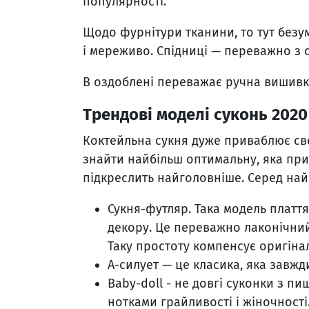
популярності.
Щодо фурнітури тканини, то тут безу
і мереживо. Спідниці — переважно з 
В оздоблені переважає ручна вишивк
Трендові моделі суконь 2020
Коктейльна сукня дуже приваблює св
знайти найбільш оптимальну, яка прих
підкреслить найголовніше. Серед на
Сукня-футляр. Така модель плаття 
декору. Це переважно лаконічний 
Таку простоту компенсує оригінал
А-силует — це класика, яка завжди
Baby-doll - не довгі суконки з п
нотками грайливості і жіночності