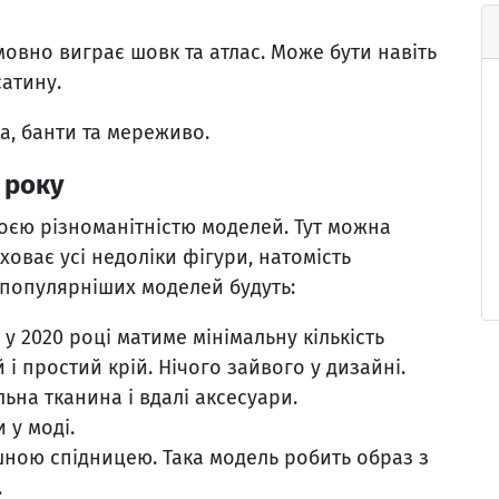
мовно виграє шовк та атлас. Може бути навіть
сатину.
а, банти та мереживо.
 року
оєю різноманітністю моделей. Тут можна
оває усі недоліки фігури, натомість
йпопулярніших моделей будуть:
у 2020 році матиме мінімальну кількість
і простий крій. Нічого зайвого у дизайні.
ьна тканина і вдалі аксесуари.
 у моді.
ишною спідницею. Така модель робить образ з
.