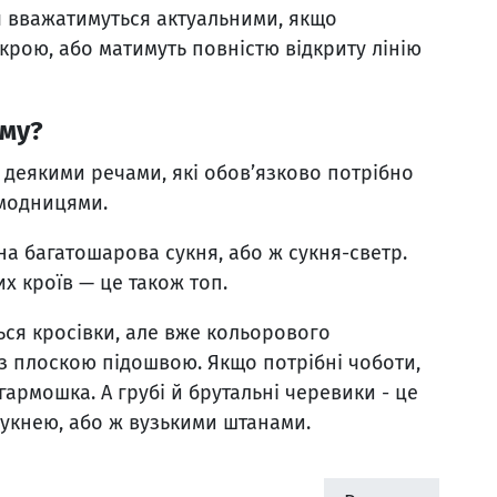
тя вважатимуться актуальними, якщо
крою, або матимуть повністю відкриту лінію
-му?
 деякими речами, які обов’язково потрібно
 модницями.
на багатошарова сукня, або ж сукня-светр.
х кроїв — це також топ.
ся кросівки, але вже кольорового
 з плоскою підошвою. Якщо потрібні чоботи,
армошка. А грубі й брутальні черевики - це
сукнею, або ж вузькими штанами.