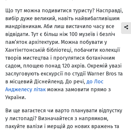
Що тут можна подивитися туристу? Насправді,
вибір дуже великий, навіть найвибагливішим
мандрівникам. Аби лиш вистачило часу все
відвідати. Тут є більш ніж 100 музеїв і безліч
пам’яток архітектури. Можна побувати у
Хантінгтонській бібліотеці, побачити колекції
творів мистецтва і прогулятися ботанічним
садом, площею понад 120 акрів. Окремій увазі
заслуговують екскурсії по студії Warner Bros та
в місцевий Діснейленд. До речі,
до Лос
Анджелесу літак
можна замовити прямо з
України.
Ви ще вагаєтеся чи варто планувати відпустку
у листопаді? Визначайтеся з напрямком,
пакуйте валізи і мерщій до нових вражень та