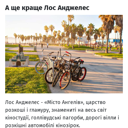
А ще краще Лос Анджелес
Лос Анджелес - «Місто Ангелів», царство
розкоші і гламуру, знамениті на весь світ
кіностудії, голлівудські пагорби, дорогі вілли і
розкішні автомобілі кінозірок.