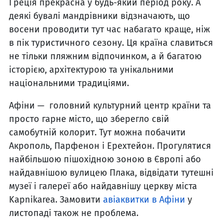
Греція прекрасна у будь-який період року. А
деякі бувалі мандрівники відзначають, що
восени проводити тут час набагато краще, ніж
в пік туристичного сезону. Ця країна славиться
не тільки пляжним відпочинком, а й багатою
історією, архітектурою та унікальними
національними традиціями.
Афіни — головний культурний центр країни та
просто гарне місто, що зберегло свій
самобутній колорит. Тут можна побачити
Акрополь, Парфенон і Ерехтейон. Прогулятися
найбільшою пішохідною зоною в Європі або
найдавнішою вулицею Плака, відвідати тутешні
музеї і галереї або найдавнішу церкву міста
Kapnikarea. Замовити
авіаквитки в Афіни
у
листопаді також не проблема.