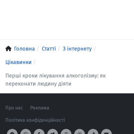
Головна
Статті
З інтернету
Цікавинки
Перші кроки лікування алкоголізму: як
переконати людину діяти
Про нас
Реклама
Політика конфіденційності